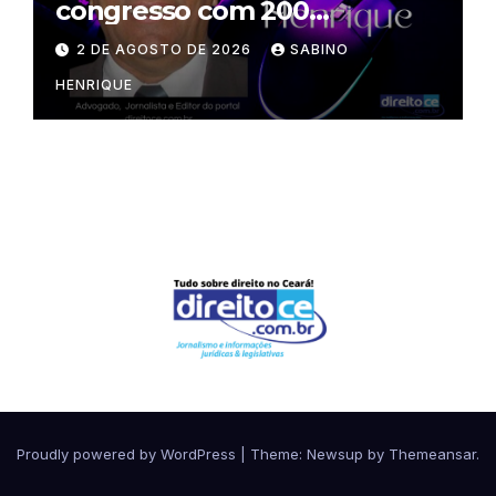
congresso com 200
palestrantes?
2 DE AGOSTO DE 2026
SABINO
HENRIQUE
Proudly powered by WordPress
|
Theme:
Newsup
by
Themeansar
.