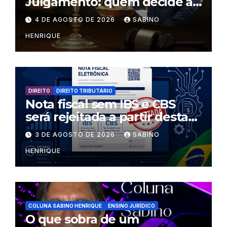
Julgamento: quem decide as
regras dentro dos templos?
4 DE AGOSTO DE 2026
SABINO
HENRIQUE
DIREITO
DIREITO TRIBUTÁRIO
Nota fiscal sem IBS e CBS
será rejeitada a partir desta
segunda-feira
3 DE AGOSTO DE 2026
SABINO
HENRIQUE
COLUNA SABINO HENRIQUE
ENSINO JURÍDICO
O que sobra de um