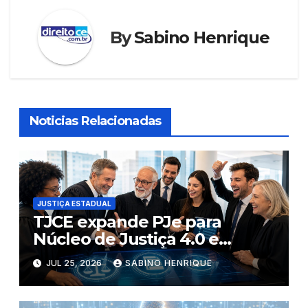
By
Sabino Henrique
Noticias Relacionadas
JUSTIÇA ESTADUAL
TJCE expande PJe para
Núcleo de Justiça 4.0 e
conclui digitalização criminal
JUL 25, 2026
SABINO HENRIQUE