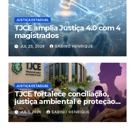
JUSTIÇA ESTADUAL
TJCE amplia Justiça 4.0 com 4
magistrados
JUL 25, 2026
SABINO HENRIQUE
JUSTIÇA ESTADUAL
TJCE fortalece conciliação,
justiça ambiental e proteção
às mulheres
JUL 1, 2026
SABINO HENRIQUE