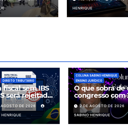
bio
UE
HENRIQUE
COLUNA SABINO HENRIQUE
DIREITO TRIBUTÁRIO
ENSINO JURÍDICO
 fiscal sem IBS
O que sobra de
S será rejeitada
congresso com 
rtir desta
palestrantes?
E AGOSTO DE 2026
2 DE AGOSTO DE 2026
nda-feira
 HENRIQUE
SABINO HENRIQUE