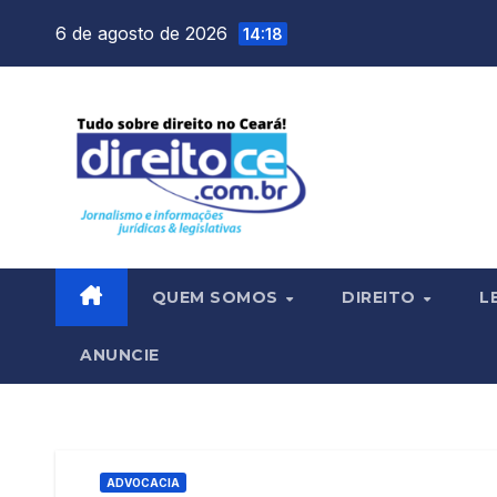
Skip
6 de agosto de 2026
14:18
to
content
QUEM SOMOS
DIREITO
L
ANUNCIE
ADVOCACIA