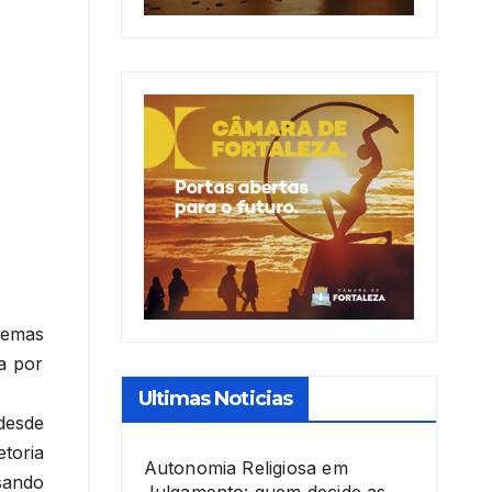
temas
a por
Ultimas Noticias
desde
toria
Autonomia Religiosa em
sando