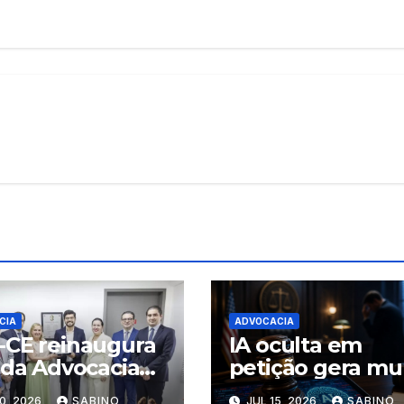
CIA
ADVOCACIA
CE reinaugura
IA oculta em
 da Advocacia
petição gera mu
Fórum de
a advogados
0, 2026
SABINO
JUL 15, 2026
SABINO