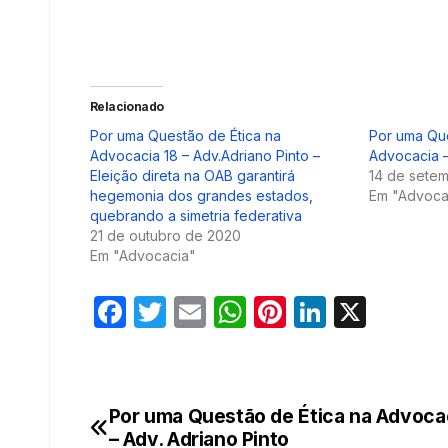
Relacionado
Por uma Questão de Ética na
Por uma Que
Advocacia 18 – Adv.Adriano Pinto –
Advocacia –
Eleição direta na OAB garantirá
14 de sete
hegemonia dos grandes estados,
Em "Advoca
quebrando a simetria federativa
21 de outubro de 2020
Em "Advocacia"
F
T
E
W
Pi
Li
X
a
w
m
h
nt
n
c
itt
ail
at
er
k
e
er
s
e
e
Por uma Questão de Ética na Advoca
Navegação
b
A
st
dI
– Adv. Adriano Pinto