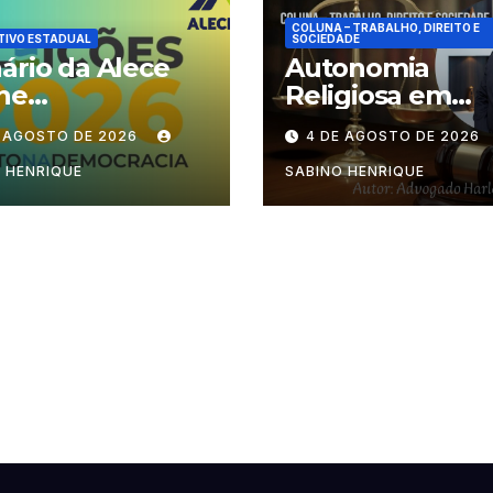
COLUNA – TRABALHO, DIREITO E
TIVO ESTADUAL
SOCIEDADE
ário da Alece
Autonomia
ne
Religiosa em
cionamento das
Julgamento: q
E AGOSTO DE 2026
4 DE AGOSTO DE 2026
ões durante o
decide as regra
odo eleitoral
dentro dos
 HENRIQUE
SABINO HENRIQUE
templos?