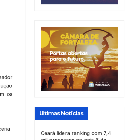
eador
rução
om os
Ultimas Noticias
eria
Ceará lidera ranking com 7,4