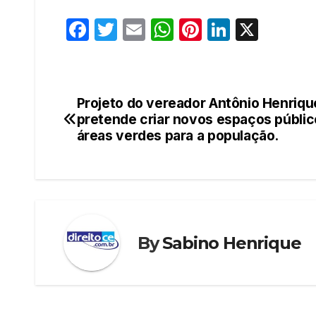
F
T
E
W
Pi
Li
X
a
w
m
h
nt
n
c
itt
ail
at
er
k
e
er
s
e
e
Projeto do vereador Antônio Henriqu
Navegação
b
A
st
dI
pretende criar novos espaços públi
de
áreas verdes para a população.
o
p
n
o
p
Post
k
By
Sabino Henrique