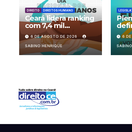
DIREITO
DIREITOS HUMANO
LEGISLA
Ceará lidera ranking
Plen
com 7,4 mil
defi
processos no país
fun
6 DE AGOSTO DE 2026
6 D
sess
perí
SABINO HENRIQUE
SABINO