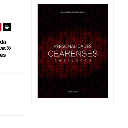
 da
das
es