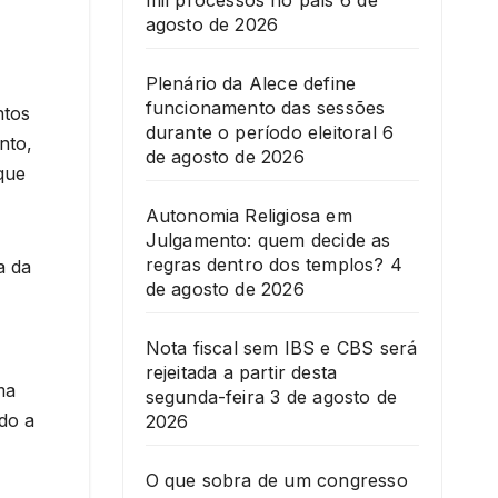
mil processos no país
6 de
agosto de 2026
Plenário da Alece define
funcionamento das sessões
ntos
durante o período eleitoral
6
nto,
de agosto de 2026
que
Autonomia Religiosa em
Julgamento: quem decide as
regras dentro dos templos?
4
a da
de agosto de 2026
Nota fiscal sem IBS e CBS será
rejeitada a partir desta
ma
segunda-feira
3 de agosto de
do a
2026
O que sobra de um congresso