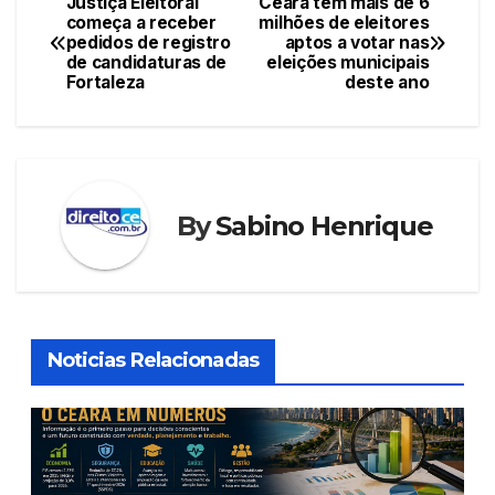
Justiça Eleitoral
Ceará tem mais de 6
Navegação
começa a receber
milhões de eleitores
b
A
st
dI
pedidos de registro
aptos a votar nas
de
o
p
n
de candidaturas de
eleições municipais
Fortaleza
deste ano
Post
o
p
k
By
Sabino Henrique
Noticias Relacionadas