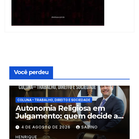
Você perdeu
COLUNA – TRABALHO, DIREITO E SOCIEDADE
Autonomia Religiosa em
Julgamento: quem decide as
regras dentro dos templos?
4 DE AGOSTO DE 2026
SABINO
HENRIQUE