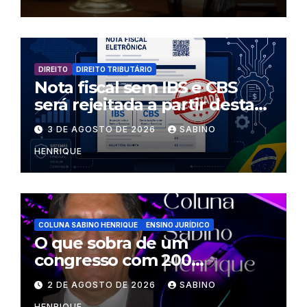
DIREITO
DIREITO TRIBUTÁRIO
Nota fiscal sem IBS e CBS
será rejeitada a partir desta
segunda-feira
3 DE AGOSTO DE 2026
SABINO
HENRIQUE
COLUNA SABINO HENRIQUE
ENSINO JURÍDICO
O que sobra de um
congresso com 200
palestrantes?
2 DE AGOSTO DE 2026
SABINO
HENRIQUE