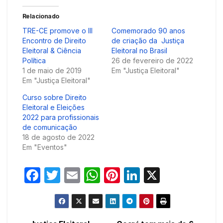
Relacionado
TRE-CE promove o III
Comemorado 90 anos
Encontro de Direito
de criação da Justiça
Eleitoral & Ciência
Eleitoral no Brasil
Política
26 de fevereiro de 2022
1 de maio de 2019
Em "Justiça Eleitoral"
Em "Justiça Eleitoral"
Curso sobre Direito
Eleitoral e Eleições
2022 para profissionais
de comunicação
18 de agosto de 2022
Em "Eventos"
F
T
E
W
Pi
Li
X
a
w
m
h
nt
n
c
itt
ail
at
er
k
e
er
s
e
e