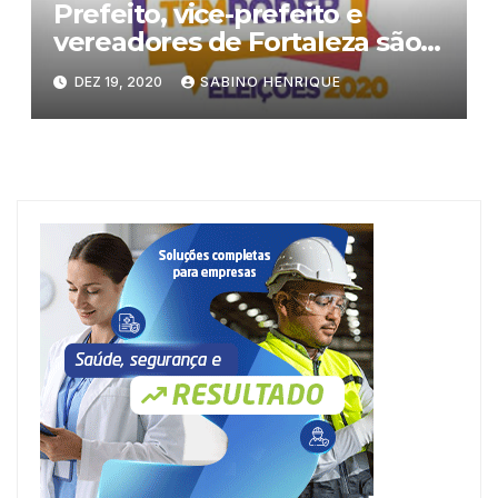
Prefeito, vice-prefeito e
vereadores de Fortaleza são
diplomados em cerimônia
DEZ 19, 2020
SABINO HENRIQUE
virtual