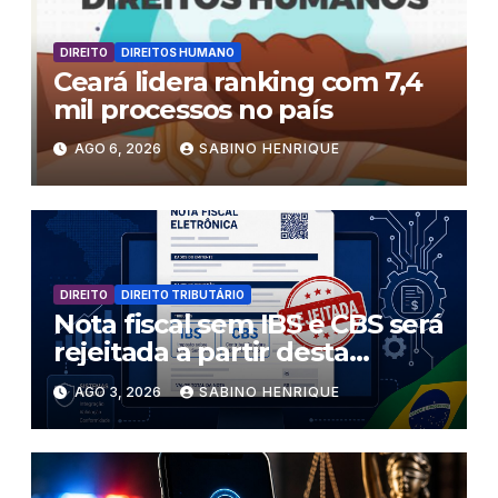
DIREITO
DIREITOS HUMANO
Ceará lidera ranking com 7,4
mil processos no país
AGO 6, 2026
SABINO HENRIQUE
DIREITO
DIREITO TRIBUTÁRIO
Nota fiscal sem IBS e CBS será
rejeitada a partir desta
segunda-feira
AGO 3, 2026
SABINO HENRIQUE