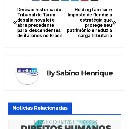
Decisão histórica do
Holding familiar e
Navegação
Tribunal de Turim
Imposto de Renda: a
desafia nova lei e
estratégia que
de
abre precedente
protege seu
para descendentes
patrimônio e reduz a
Post
de italianos no Brasil
carga tributária
By
Sabino Henrique
Noticias Relacionadas