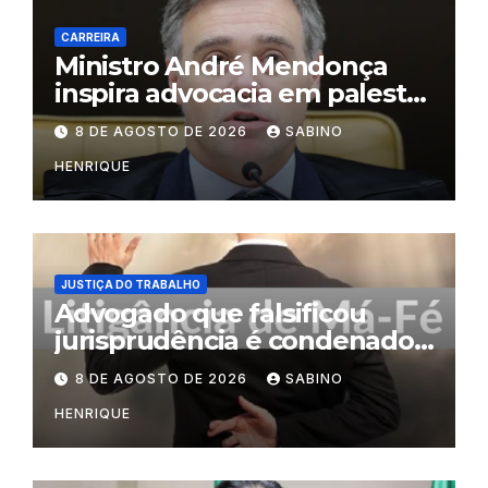
CARREIRA
Ministro André Mendonça
inspira advocacia em palestra
na OAB do Rio
8 DE AGOSTO DE 2026
SABINO
HENRIQUE
JUSTIÇA DO TRABALHO
Advogado que falsificou
jurisprudência é condenado
por litigância de má-fé
8 DE AGOSTO DE 2026
SABINO
HENRIQUE