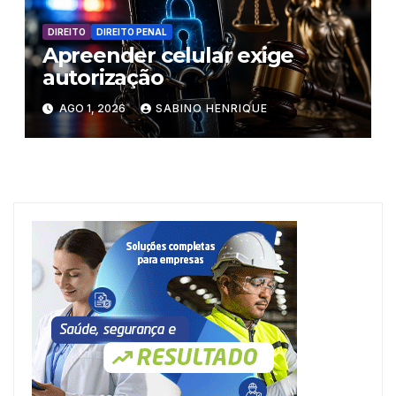
DIREITO
DIREITO PENAL
Apreender celular exige
autorização
AGO 1, 2026
SABINO HENRIQUE