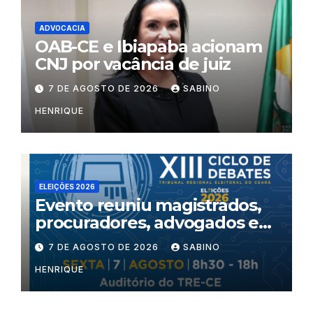
ADVOCACIA
OAB-CE e Ibiapaba acionam
CNJ por vacância de juiz
7 DE AGOSTO DE 2026
SABINO
HENRIQUE
ELEIÇÕES 2026
Evento reuniu magistrados,
procuradores, advogados e
especialistas para debater
7 DE AGOSTO DE 2026
SABINO
inteligência artificial,
HENRIQUE
criminalidade organizada e
violência política de gênero
no processo eleitoral