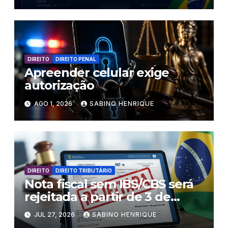
DIREITO
DIREITO PENAL
Apreender celular exige
autorização
AGO 1, 2026
SABINO HENRIQUE
DIREITO
DIREITO TRIBUTÁRIO
Nota fiscal sem IBS/CBS será
rejeitada a partir de 3 de
agosto
JUL 27, 2026
SABINO HENRIQUE