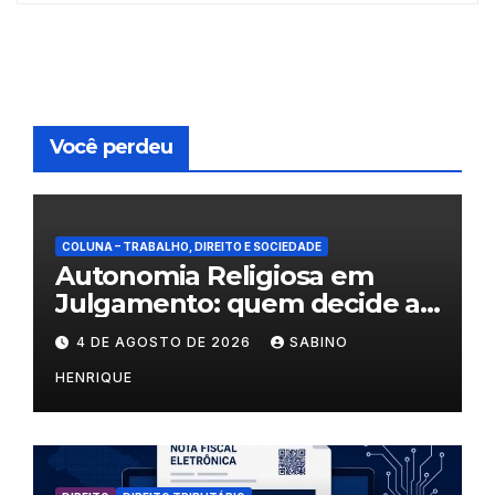
Você perdeu
COLUNA – TRABALHO, DIREITO E SOCIEDADE
Autonomia Religiosa em
Julgamento: quem decide as
regras dentro dos templos?
4 DE AGOSTO DE 2026
SABINO
HENRIQUE