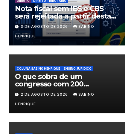
DIREITO
DIREITO TRIBUTÁRIO
Nota fiscal sem IBS e CBS
será rejeitada a partir desta
segunda-feira
3 DE AGOSTO DE 2026
SABINO
HENRIQUE
COLUNA SABINO HENRIQUE
ENSINO JURÍDICO
O que sobra de um
congresso com 200
palestrantes?
2 DE AGOSTO DE 2026
SABINO
HENRIQUE