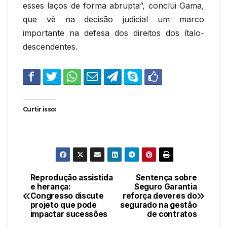
esses laços de forma abrupta”, conclui Gama,
que vê na decisão judicial um marco
importante na defesa dos direitos dos ítalo-
descendentes.
Curtir isso:
Reprodução assistida
Sentença sobre
Navegação
e herança:
Seguro Garantia
Congresso discute
reforça deveres do
de
projeto que pode
segurado na gestão
impactar sucessões
de contratos
Post