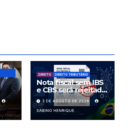
DIREITO
DIREITO TRIBUTÁRIO
Nota fiscal sem IBS
e CBS será rejeitada
uem
a partir desta
3 DE AGOSTO DE 2026
s
segunda-feira
SABINO HENRIQUE