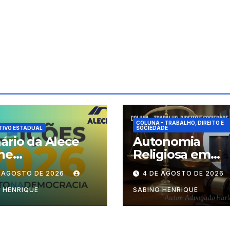
COLUNA – TRABALHO, DIREITO E
TIVO ESTADUAL
SOCIEDADE
ário da Alece
Autonomia
ne
Religiosa em
cionamento das
Julgamento: q
E AGOSTO DE 2026
4 DE AGOSTO DE 2026
ões durante o
decide as regra
odo eleitoral
dentro dos
 HENRIQUE
SABINO HENRIQUE
templos?