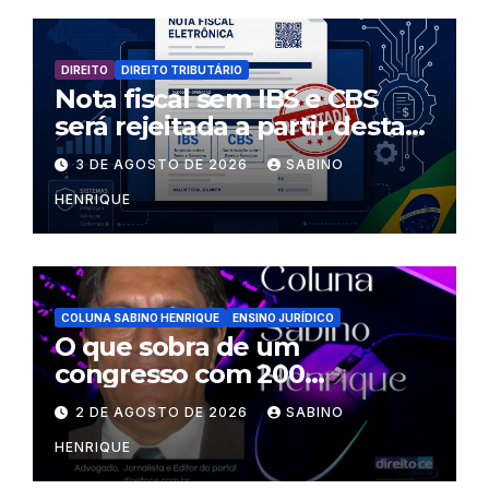
DIREITO
DIREITO TRIBUTÁRIO
Nota fiscal sem IBS e CBS
será rejeitada a partir desta
segunda-feira
3 DE AGOSTO DE 2026
SABINO
HENRIQUE
COLUNA SABINO HENRIQUE
ENSINO JURÍDICO
O que sobra de um
congresso com 200
palestrantes?
2 DE AGOSTO DE 2026
SABINO
HENRIQUE