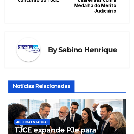
o
p
n
concurso do TJCE
cearenses com a
Medalha do Mérito
Post
o
p
Judiciário
k
By
Sabino Henrique
Noticias Relacionadas
JUSTIÇA ESTADUAL
TJCE expande PJe para