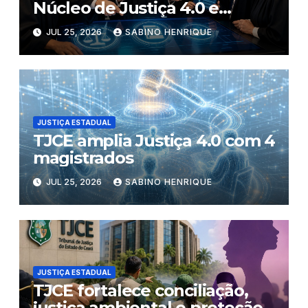
Núcleo de Justiça 4.0 e
conclui digitalização criminal
JUL 25, 2026
SABINO HENRIQUE
JUSTIÇA ESTADUAL
TJCE amplia Justiça 4.0 com 4
magistrados
JUL 25, 2026
SABINO HENRIQUE
JUSTIÇA ESTADUAL
TJCE fortalece conciliação,
justiça ambiental e proteção