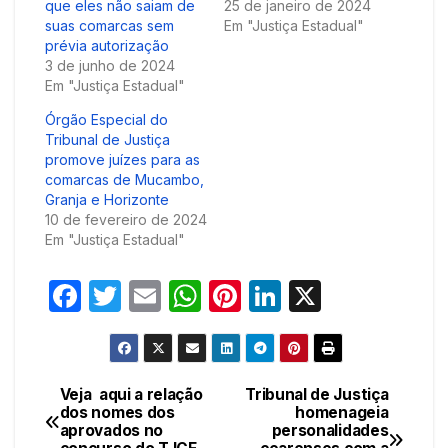
que eles não saiam de
25 de janeiro de 2024
suas comarcas sem
Em "Justiça Estadual"
prévia autorização
3 de junho de 2024
Em "Justiça Estadual"
Órgão Especial do
Tribunal de Justiça
promove juízes para as
comarcas de Mucambo,
Granja e Horizonte
10 de fevereiro de 2024
Em "Justiça Estadual"
F
T
E
W
Pi
Li
X
a
w
m
h
nt
n
c
itt
ail
at
er
k
e
er
s
e
e
Veja aqui a relação
Tribunal de Justiça
Navegação
dos nomes dos
homenageia
b
A
st
dI
aprovados no
personalidades
de