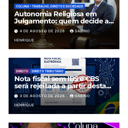
COLUNA – TRABALHO, DIREITO E SOCIEDADE
Autonomia Religiosa em
Julgamento: quem decide as
regras dentro dos templos?
4 DE AGOSTO DE 2026
SABINO
HENRIQUE
DIREITO
DIREITO TRIBUTÁRIO
Nota fiscal sem IBS e CBS
será rejeitada a partir desta
segunda-feira
3 DE AGOSTO DE 2026
SABINO
HENRIQUE