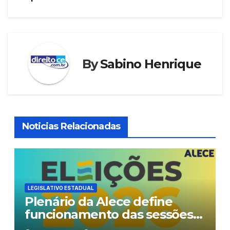
de
o
p
n
Post
o
p
k
By
Sabino Henrique
Noticias Relacionadas
LEGISLATIVO ESTADUAL
Plenário da Alece define
funcionamento das sessões
durante o período eleitoral