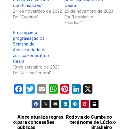
oportunidades”
Ceará
24 de novembro de 2022
25 de novembro de 2023
Em "Eventos"
Em "Legislativo
Estadual"
Prossegue a
programação da II
Semana de
Acessibilidade da
Justiça Federal, no
Ceará
19 de setembro de 2023
Em "Justiça Federal"
F
T
E
W
Pi
Li
X
a
w
m
h
nt
n
c
itt
ail
at
er
k
e
er
s
e
e
Alece atualiza regras
Rodovia do Cumbuco
Navegação
para concessões
terá nome de Lúcio
b
A
st
dI
públicas
Brasileiro