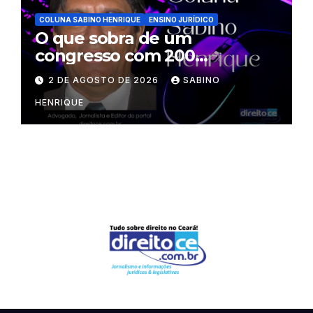
COLUNA SABINO HENRIQUE
ENSINO JURÍDICO
O que sobra de um
congresso com 200
palestrantes?
2 DE AGOSTO DE 2026
SABINO
HENRIQUE