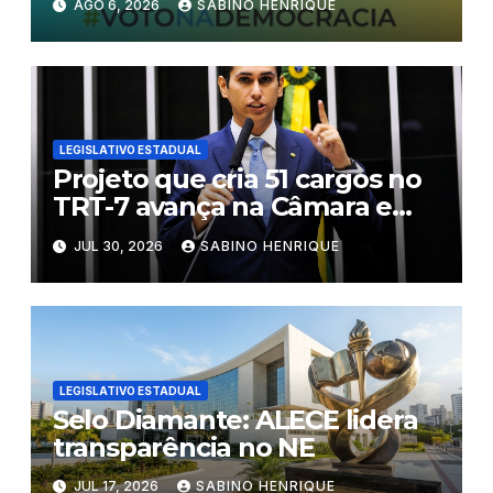
AGO 6, 2026
SABINO HENRIQUE
LEGISLATIVO ESTADUAL
Projeto que cria 51 cargos no
TRT-7 avança na Câmara e
segue ao Plenário
JUL 30, 2026
SABINO HENRIQUE
LEGISLATIVO ESTADUAL
Selo Diamante: ALECE lidera
transparência no NE
JUL 17, 2026
SABINO HENRIQUE