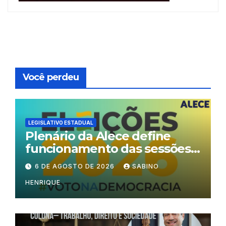
Você perdeu
LEGISLATIVO ESTADUAL
Plenário da Alece define
funcionamento das sessões
durante o período eleitoral
6 DE AGOSTO DE 2026
SABINO
HENRIQUE