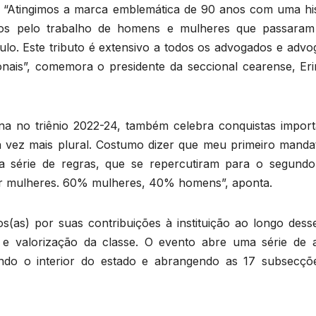
. “Atingimos a marca emblemática de 90 anos com uma his
çados pelo trabalho de homens e mulheres que passaram
o. Este tributo é extensivo a todos os advogados e advo
onais”, comemora o presidente da seccional cearense, Eri
na no triênio 2022-24, também celebra conquistas import
 vez mais plural. Costumo dizer que meu primeiro mandat
a série de regras, que se repercutiram para o segundo
r mulheres. 60% mulheres, 40% homens”, aponta.
as) por suas contribuições à instituição ao longo dess
 e valorização da classe. O evento abre uma série de 
do o interior do estado e abrangendo as 17 subsecçõ