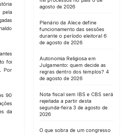
mil processos no país
6 de
tória
agosto de 2026
 pela
gadas
Plenário da Alece define
naldo
funcionamento das sessões
durante o período eleitoral
6
de agosto de 2026
antes
Autonomia Religiosa em
o foi
Julgamento: quem decide as
. Por
regras dentro dos templos?
4
de agosto de 2026
Nota fiscal sem IBS e CBS será
es 90
rejeitada a partir desta
ações
segunda-feira
3 de agosto de
es da
2026
O que sobra de um congresso