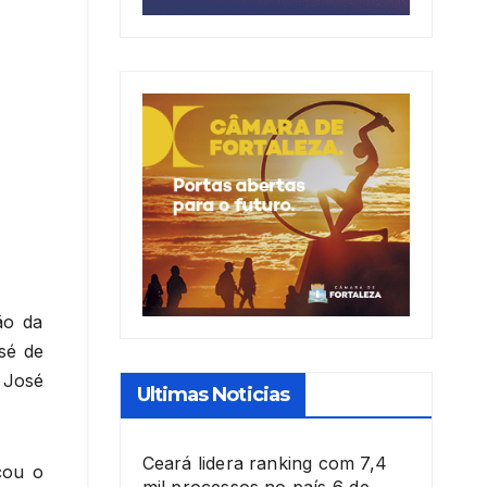
ão da
sé de
 José
Ultimas Noticias
Ceará lidera ranking com 7,4
çou o