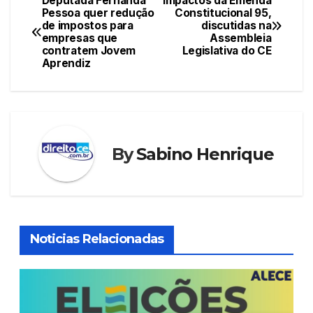
Deputada Fernanda
Impactos da Emenda
Navegação
Pessoa quer redução
Constitucional 95,
b
A
st
dI
de impostos para
discutidas na
de
o
p
n
empresas que
Assembleia
contratem Jovem
Legislativa do CE
Post
o
p
Aprendiz
k
By
Sabino Henrique
Noticias Relacionadas