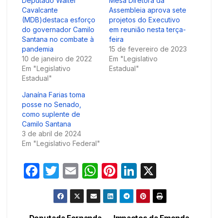
Deputado Walter
Mesa Diretora da
Cavalcante
Assembleia aprova sete
(MDB)destaca esforço
projetos do Executivo
do governador Camilo
em reunião nesta terça-
Santana no combate à
feira
pandemia
15 de fevereiro de 2023
10 de janeiro de 2022
Em "Legislativo
Em "Legislativo
Estadual"
Estadual"
Janaína Farias toma
posse no Senado,
como suplente de
Camilo Santana
3 de abril de 2024
Em "Legislativo Federal"
F
T
E
W
Pi
Li
X
a
w
m
h
nt
n
c
itt
ail
at
er
k
e
er
s
e
e