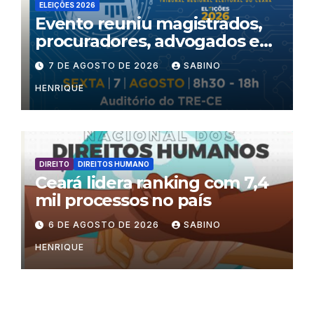
ELEIÇÕES 2026
Evento reuniu magistrados,
procuradores, advogados e
especialistas para debater
7 DE AGOSTO DE 2026
SABINO
inteligência artificial,
HENRIQUE
criminalidade organizada e
violência política de gênero
no processo eleitoral
DIREITO
DIREITOS HUMANO
Ceará lidera ranking com 7,4
mil processos no país
6 DE AGOSTO DE 2026
SABINO
HENRIQUE