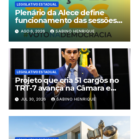
LEGISLATIVO ESTADUAL
Plenário da Alece define
funcionamento das sessões
durante o período eleitoral
AGO 6, 2026
SABINO HENRIQUE
LEGISLATIVO ESTADUAL
Projeto que cria 51 cargos no
TRT-7 avança na Câmara e
segue ao Plenário
JUL 30, 2026
SABINO HENRIQUE