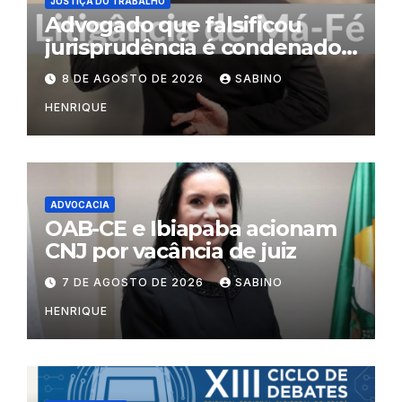
JUSTIÇA DO TRABALHO
Advogado que falsificou
jurisprudência é condenado
por litigância de má-fé
8 DE AGOSTO DE 2026
SABINO
HENRIQUE
ADVOCACIA
OAB-CE e Ibiapaba acionam
CNJ por vacância de juiz
7 DE AGOSTO DE 2026
SABINO
HENRIQUE