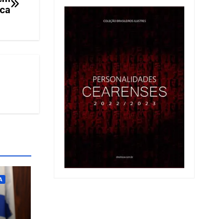
ica
A