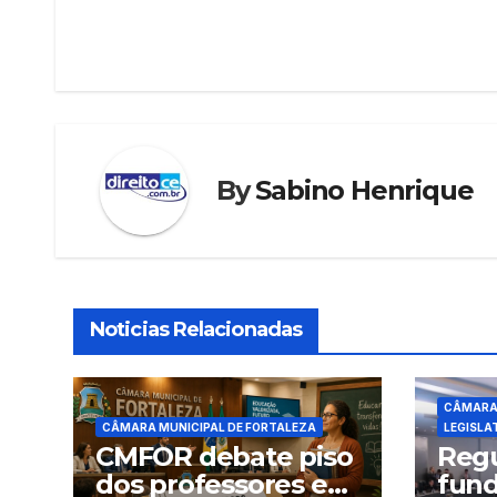
Navegação
b
A
st
dI
de
o
p
n
o
p
Post
k
By
Sabino Henrique
Noticias Relacionadas
CÂMARA 
CÂMARA MUNICIPAL DE FORTALEZA
LEGISLA
CMFOR debate piso
Regu
dos professores em
fund