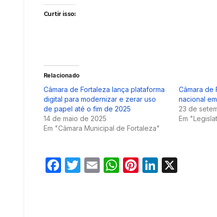
Curtir isso:
Relacionado
Câmara de Fortaleza lança plataforma
Câmara de 
digital para modernizar e zerar uso
nacional em
de papel até o fim de 2025
23 de sete
14 de maio de 2025
Em "Legisla
Em "Câmara Municipal de Fortaleza"
F
T
E
W
Pi
Li
X
a
w
m
h
nt
n
c
itt
ail
at
er
k
e
er
s
e
e