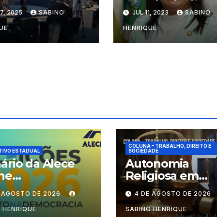
adores
propõe constru
7, 2025
SABINO
JUL 11, 2023
SABINO
vam isenção de
de Areninha no
 e IPTU para 36
Parque Preside
UE
HENRIQUE
untos
Vargas
tacionais da
AB
COLUNA – TRABALHO, DIREITO E
TIVO ESTADUAL
SOCIEDADE
ário da Alece
Autonomia
ne
Religiosa em
cionamento das
Julgamento: q
E AGOSTO DE 2026
4 DE AGOSTO DE 2026
ões durante o
decide as regra
odo eleitoral
dentro dos
 HENRIQUE
SABINO HENRIQUE