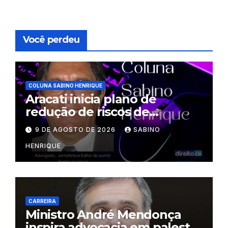
Você perdeu
COLUNA SABINO HENRIQUE
Aracati inicia plano de
redução de riscos de
desastres
9 DE AGOSTO DE 2026
SABINO
HENRIQUE
CARREIRA
Ministro André Mendonça
inspira advocacia em palestra