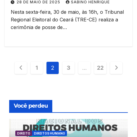
28 DE MAIO DE 2025
SABINO HENRIQUE
Nesta sexta-feira, 30 de maio, às 16h, o Tribunal
Regional Eleitoral do Ceará (TRE-CE) realiza a
cerimônia de posse de…
Paginação
1
2
3
…
22
de
posts
Você perdeu
DIREITO
DIREITOS HUMANO