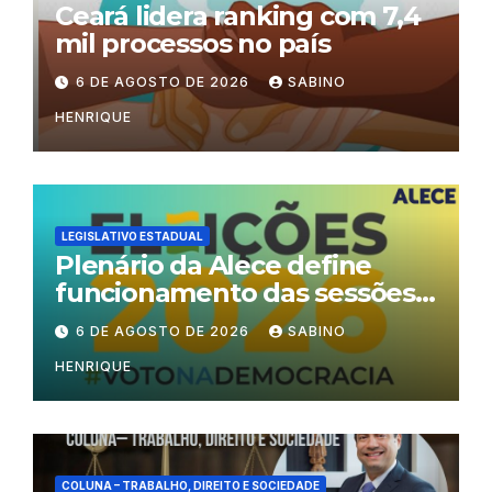
Ceará lidera ranking com 7,4
mil processos no país
6 DE AGOSTO DE 2026
SABINO
HENRIQUE
LEGISLATIVO ESTADUAL
Plenário da Alece define
funcionamento das sessões
durante o período eleitoral
6 DE AGOSTO DE 2026
SABINO
HENRIQUE
COLUNA – TRABALHO, DIREITO E SOCIEDADE