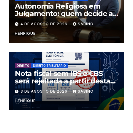
Autonomia Religiosa em
Julgamento: quem decide as
regras dentro dos templos?
4 DE AGOSTO DE 2026
SABINO
HENRIQUE
DIREITO
DIREITO TRIBUTÁRIO
Nota fiscal sem IBS e CBS
será rejeitada a partir desta
segunda-feira
3 DE AGOSTO DE 2026
SABINO
HENRIQUE