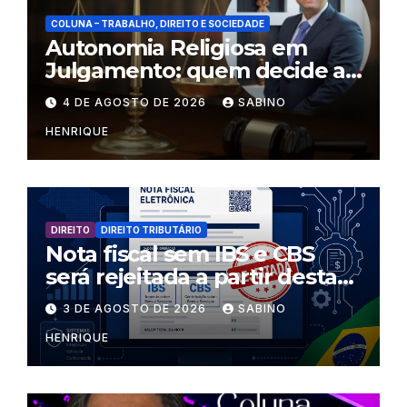
COLUNA – TRABALHO, DIREITO E SOCIEDADE
Autonomia Religiosa em
Julgamento: quem decide as
regras dentro dos templos?
4 DE AGOSTO DE 2026
SABINO
HENRIQUE
DIREITO
DIREITO TRIBUTÁRIO
Nota fiscal sem IBS e CBS
será rejeitada a partir desta
segunda-feira
3 DE AGOSTO DE 2026
SABINO
HENRIQUE