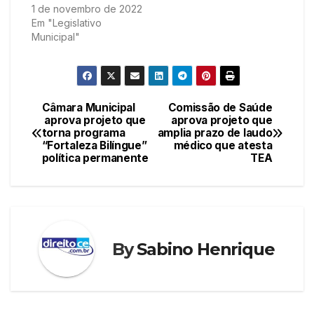
1 de novembro de 2022
Em "Legislativo
Municipal"
Câmara Municipal
Comissão de Saúde
Navegação
aprova projeto que
aprova projeto que
torna programa
amplia prazo de laudo
de
“Fortaleza Bilíngue”
médico que atesta
política permanente
TEA
Post
By
Sabino Henrique