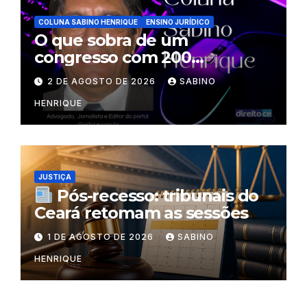
COLUNA SABINO HENRIQUE
ENSINO JURÍDICO
O que sobra de um
congresso com 200
palestrantes?
2 DE AGOSTO DE 2026
SABINO
HENRIQUE
JUSTIÇA
Pós-recesso: tribunais do
Ceará retomam as sessões
1 DE AGOSTO DE 2026
SABINO
HENRIQUE