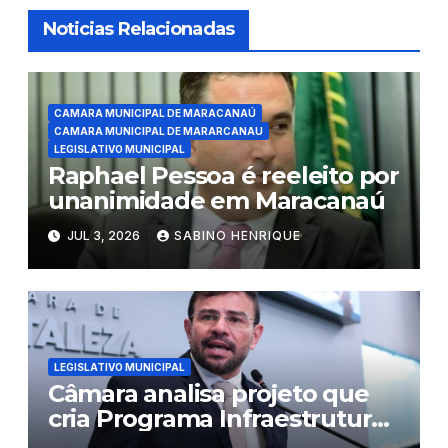
Noticias Relacionadas
CAMARA MUNICIPAL DE MARACANAÚ
CAMARA MUNICIPAL DE MARARCANAU
LEGISLATIVO MUNICIPAL
Raphael Pessoa é reeleito por
unanimidade em Maracanaú
JUL 3, 2026
SABINO HENRIQUE
LEGISLATIVO MUNICIPAL
Câmara analisa projeto que
cria Programa Infraestrutura
Verde em Fortaleza