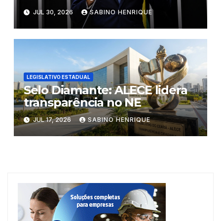
segue ao Plenário
JUL 30, 2026
SABINO HENRIQUE
LEGISLATIVO ESTADUAL
Selo Diamante: ALECE lidera
transparência no NE
JUL 17, 2026
SABINO HENRIQUE