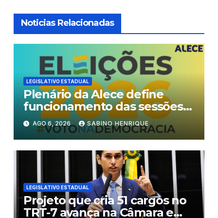
Noticias Relacionadas
LEGISLATIVO ESTADUAL
Plenário da Alece define
funcionamento das sessões
durante o período eleitoral
AGO 6, 2026
SABINO HENRIQUE
LEGISLATIVO ESTADUAL
Projeto que cria 51 cargos no
TRT-7 avança na Câmara e