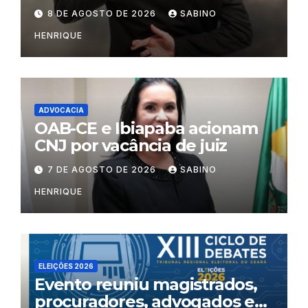
por litigância de má-fé
8 DE AGOSTO DE 2026
SABINO
HENRIQUE
ADVOCACIA
OAB-CE e Ibiapaba acionam
CNJ por vacância de juiz
7 DE AGOSTO DE 2026
SABINO
HENRIQUE
ELEIÇÕES 2026
Evento reuniu magistrados,
procuradores, advogados e