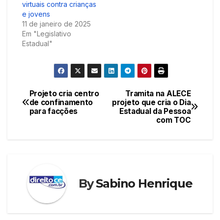
virtuais contra crianças
e jovens
11 de janeiro de 2025
Em "Legislativo
Estadual"
Projeto cria centro
Tramita na ALECE
Navegação
de confinamento
projeto que cria o Dia
para facções
Estadual da Pessoa
de
com TOC
Post
By
Sabino Henrique