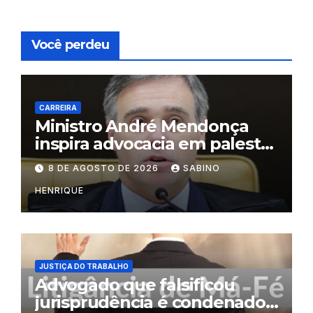
Você perdeu
CARREIRA
Ministro André Mendonça
inspira advocacia em palestra
na OAB do Rio
8 DE AGOSTO DE 2026
SABINO
HENRIQUE
JUSTIÇA DO TRABALHO
Advogado que falsificou
jurisprudência é condenado