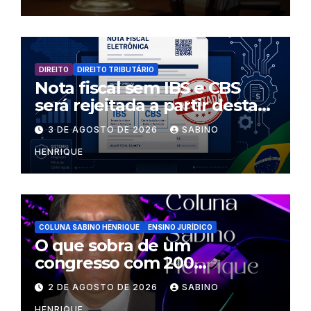
DIREITO
DIREITO TRIBUTÁRIO
Nota fiscal sem IBS e CBS
será rejeitada a partir desta
segunda-feira
3 DE AGOSTO DE 2026
SABINO
HENRIQUE
COLUNA SABINO HENRIQUE
ENSINO JURÍDICO
O que sobra de um
congresso com 200
palestrantes?
2 DE AGOSTO DE 2026
SABINO
HENRIQUE