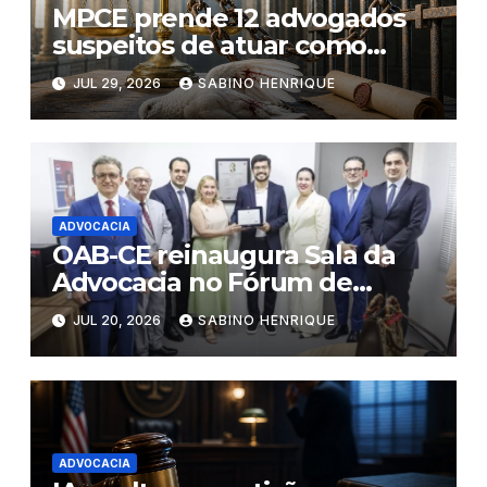
MPCE prende 12 advogados
suspeitos de atuar como
“pombos- correio” de facções
JUL 29, 2026
SABINO HENRIQUE
criminosas no Ceará
ADVOCACIA
OAB-CE reinaugura Sala da
Advocacia no Fórum de
Eusébio
JUL 20, 2026
SABINO HENRIQUE
ADVOCACIA