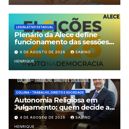
LEGISLATIVO ESTADUAL
Plenário da Alece define
funcionamento das sessões
durante o período eleitoral
6 DE AGOSTO DE 2026
SABINO
HENRIQUE
COLUNA – TRABALHO, DIREITO E SOCIEDADE
Autonomia Religiosa em
Julgamento: quem decide as
regras dentro dos templos?
4 DE AGOSTO DE 2026
SABINO
HENRIQUE