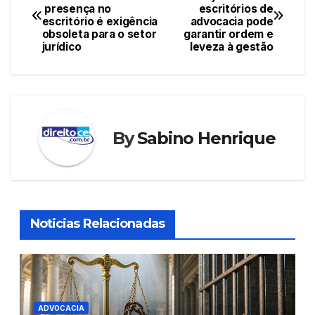
presença no
escritórios de
de
escritório é exigência
advocacia pode
obsoleta para o setor
garantir ordem e
Post
jurídico
leveza à gestão
By
Sabino Henrique
Noticias Relacionadas
ADVOCACIA