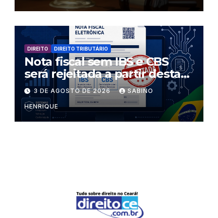
DIREITO
DIREITO TRIBUTÁRIO
Nota fiscal sem IBS e CBS
será rejeitada a partir desta
segunda-feira
3 DE AGOSTO DE 2026
SABINO
HENRIQUE