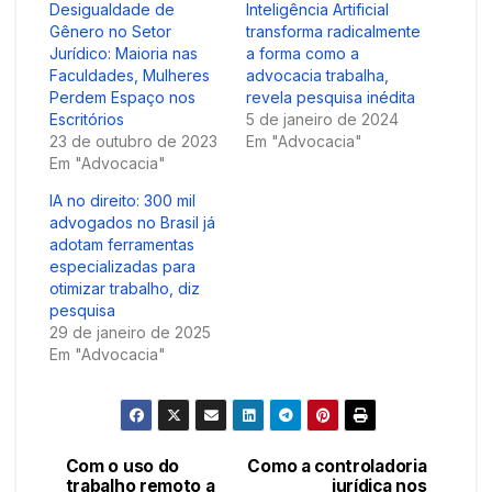
Desigualdade de
Inteligência Artificial
Gênero no Setor
transforma radicalmente
Jurídico: Maioria nas
a forma como a
Faculdades, Mulheres
advocacia trabalha,
Perdem Espaço nos
revela pesquisa inédita
Escritórios
5 de janeiro de 2024
23 de outubro de 2023
Em "Advocacia"
Em "Advocacia"
IA no direito: 300 mil
advogados no Brasil já
adotam ferramentas
especializadas para
otimizar trabalho, diz
pesquisa
29 de janeiro de 2025
Em "Advocacia"
Com o uso do
Como a controladoria
Navegação
trabalho remoto a
jurídica nos