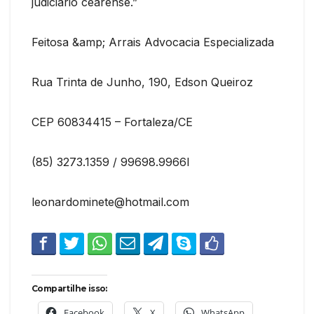
judiciário cearense.”
Feitosa &amp; Arrais Advocacia Especializada
Rua Trinta de Junho, 190, Edson Queiroz
CEP 60834415 – Fortaleza/CE
(85) 3273.1359 / 99698.9966l
leonardominete@hotmail.com
Compartilhe isso:
Facebook
X
WhatsApp