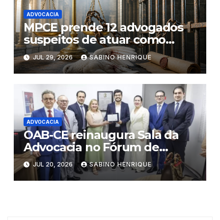
ADVOCACIA
MPCE prende 12 advogados
suspeitos de atuar como
“pombos- correio” de facções
JUL 29, 2026
SABINO HENRIQUE
criminosas no Ceará
ADVOCACIA
OAB-CE reinaugura Sala da
Advocacia no Fórum de
Eusébio
JUL 20, 2026
SABINO HENRIQUE