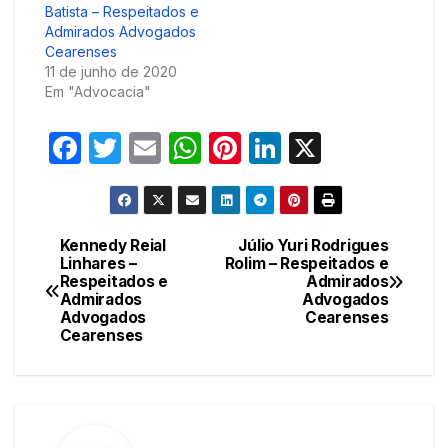
Batista – Respeitados e
Admirados Advogados
Cearenses
11 de junho de 2020
Em "Advocacia"
F
T
E
W
Pi
Li
X
a
w
m
h
nt
n
c
itt
ail
at
er
k
e
er
s
e
e
Kennedy Reial
Júlio Yuri Rodrigues
Navegação
Linhares –
Rolim – Respeitados e
b
A
st
dI
Respeitados e
Admirados
de
o
p
n
Admirados
Advogados
Advogados
Cearenses
Post
o
p
Cearenses
k