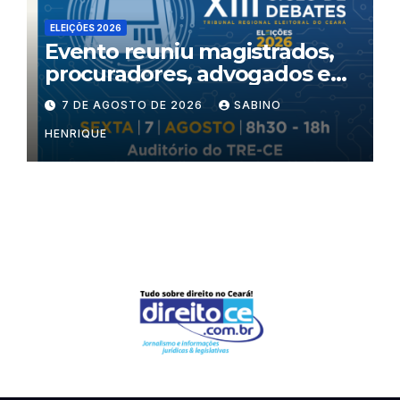
ELEIÇÕES 2026
Evento reuniu magistrados,
procuradores, advogados e
especialistas para debater
7 DE AGOSTO DE 2026
SABINO
inteligência artificial,
HENRIQUE
criminalidade organizada e
violência política de gênero
no processo eleitoral