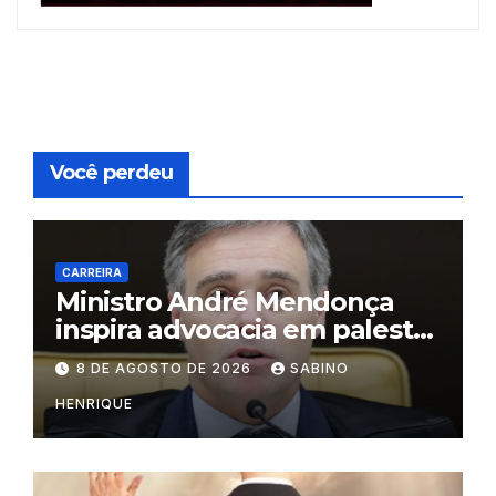
Você perdeu
CARREIRA
Ministro André Mendonça
inspira advocacia em palestra
na OAB do Rio
8 DE AGOSTO DE 2026
SABINO
HENRIQUE