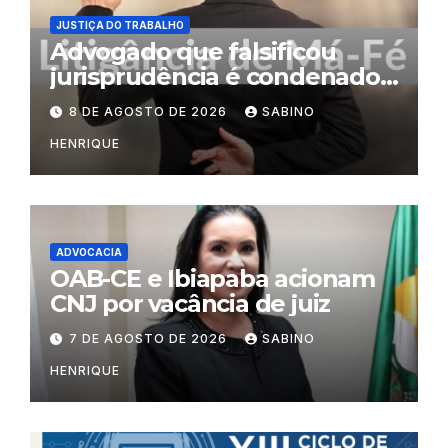
JUSTIÇA DO TRABALHO
Advogado que falsificou
jurisprudência é condenado
por litigância de má-fé
8 DE AGOSTO DE 2026
SABINO
HENRIQUE
ADVOCACIA
OAB-CE e Ibiapaba acionam
CNJ por vacância de juiz
7 DE AGOSTO DE 2026
SABINO
HENRIQUE