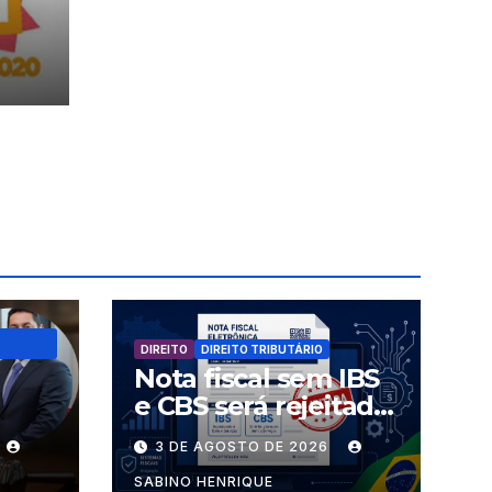
l
DIREITO
DIREITO TRIBUTÁRIO
Nota fiscal sem IBS
e CBS será rejeitada
uem
a partir desta
3 DE AGOSTO DE 2026
s
segunda-feira
SABINO HENRIQUE