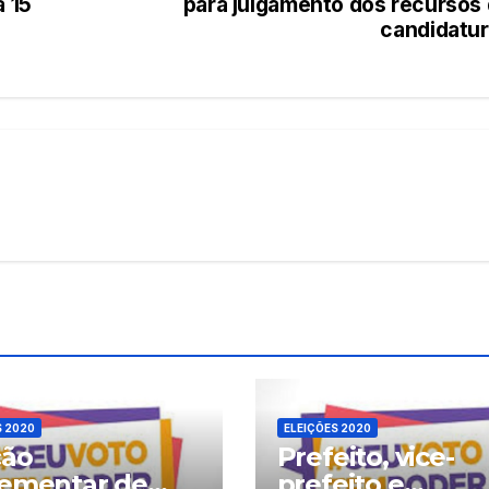
a 15
para julgamento dos recursos
candidatu
S 2020
ELEIÇÕES 2020
ção
Prefeito, vice-
ementar de
prefeito e