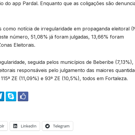
io do app Pardal. Enquanto que as coligações são denunci
como notícia de irregularidade em propaganda eleitoral (
. Deste número, 51,08% já foram julgadas, 13,66% foram
onas Eleitorais.
egularidade, seguida pelos municípios de Beberibe (7,13%),
eitorais responsáveis pelo julgamento das maiores quantid
115ª ZE (11,09%) e 93ª ZE (10,5%), todos em Fortaleza.
lr
LinkedIn
Telegram