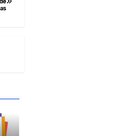
 de
ras