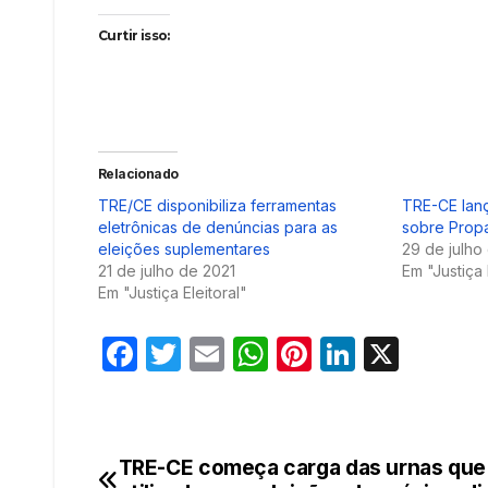
Curtir isso:
Relacionado
TRE/CE disponibiliza ferramentas
TRE-CE lanç
eletrônicas de denúncias para as
sobre Propa
eleições suplementares
29 de julho
21 de julho de 2021
Em "Justiça 
Em "Justiça Eleitoral"
F
T
E
W
Pi
Li
X
a
w
m
h
nt
n
c
itt
ail
at
er
k
e
er
s
e
e
TRE-CE começa carga das urnas que
Navegação