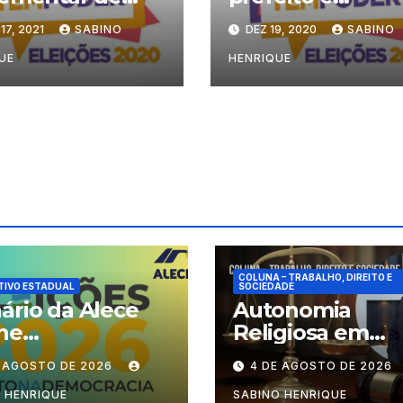
inópole
vereadores de
17, 2021
SABINO
DEZ 19, 2020
SABINO
ada para o dia
Fortaleza são
e agosto
diplomados em
UE
HENRIQUE
cerimônia virtua
COLUNA – TRABALHO, DIREITO E
TIVO ESTADUAL
SOCIEDADE
ário da Alece
Autonomia
ne
Religiosa em
cionamento das
Julgamento: q
E AGOSTO DE 2026
4 DE AGOSTO DE 2026
ões durante o
decide as regra
odo eleitoral
dentro dos
 HENRIQUE
SABINO HENRIQUE