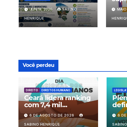
Mart
JUN 18, 2026
SABINO
MAIO 
marc
1º d
HENRIQUE
HENRIQ
Você perdeu
DIREITO
DIREITOS HUMANO
LEGISLA
Ceará lidera ranking
Plen
com 7,4 mil
defi
processos no país
fun
6 DE AGOSTO DE 2026
6 D
sess
perí
SABINO HENRIQUE
SABINO