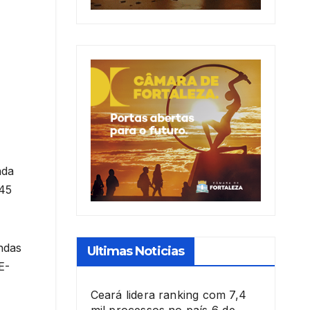
nda
545
andas
Ultimas Noticias
E-
Ceará lidera ranking com 7,4