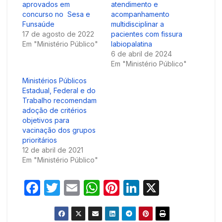
aprovados em
atendimento e
concurso no Sesa e
acompanhamento
Funsaúde
multidisciplinar a
17 de agosto de 2022
pacientes com fissura
Em "Ministério Público"
labiopalatina
6 de abril de 2024
Em "Ministério Público"
Ministérios Públicos
Estadual, Federal e do
Trabalho recomendam
adoção de critérios
objetivos para
vacinação dos grupos
prioritários
12 de abril de 2021
Em "Ministério Público"
F
T
E
W
Pi
Li
X
a
w
m
h
nt
n
c
itt
ail
at
er
k