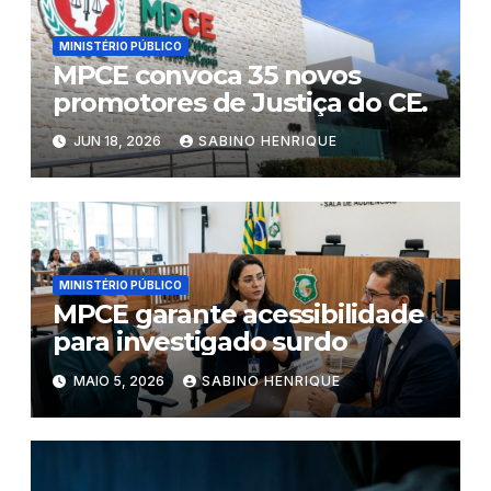
MINISTÉRIO PÚBLICO
MPCE convoca 35 novos
promotores de Justiça do CE.
JUN 18, 2026
SABINO HENRIQUE
MINISTÉRIO PÚBLICO
MPCE garante acessibilidade
para investigado surdo
MAIO 5, 2026
SABINO HENRIQUE