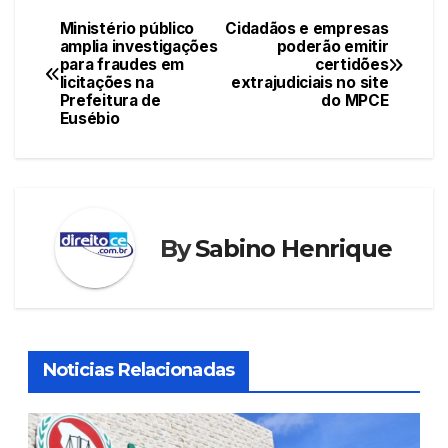
e
er
s
e
e
Ministério público
Cidadãos e empresas
Navegação
amplia investigações
poderão emitir
b
A
st
dI
para fraudes em
certidões
de
o
p
n
licitações na
extrajudiciais no site
Prefeitura de
do MPCE
Post
o
p
Eusébio
k
By
Sabino Henrique
Noticias Relacionadas