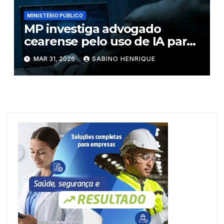
MINISTÉRIO PÚBLICO
MP investiga advogado
cearense pelo uso de IA para
fraudar julgamento
MAR 31, 2026
SABINO HENRIQUE