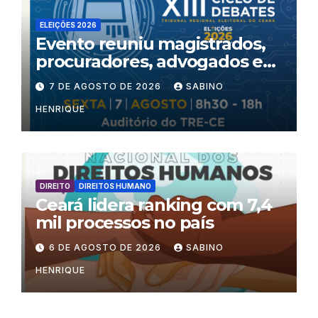
ELEIÇÕES 2026
Evento reuniu magistrados,
procuradores, advogados e
especialistas para debater
7 DE AGOSTO DE 2026
SABINO
inteligência artificial,
HENRIQUE
criminalidade organizada e
violência política de gênero
no processo eleitoral
DIREITO
DIREITOS HUMANO
Ceará lidera ranking com 7,4
mil processos no país
6 DE AGOSTO DE 2026
SABINO
HENRIQUE