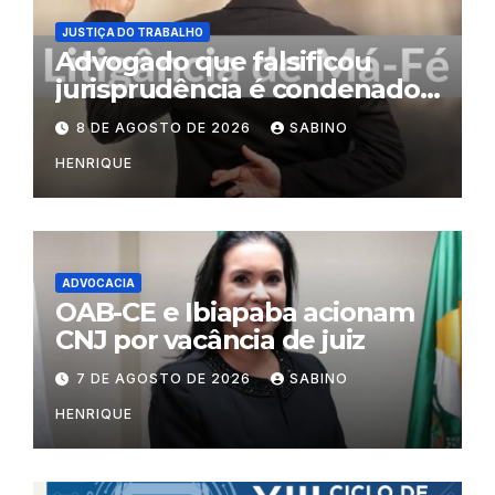
JUSTIÇA DO TRABALHO
Advogado que falsificou
jurisprudência é condenado
por litigância de má-fé
8 DE AGOSTO DE 2026
SABINO
HENRIQUE
ADVOCACIA
OAB-CE e Ibiapaba acionam
CNJ por vacância de juiz
7 DE AGOSTO DE 2026
SABINO
HENRIQUE