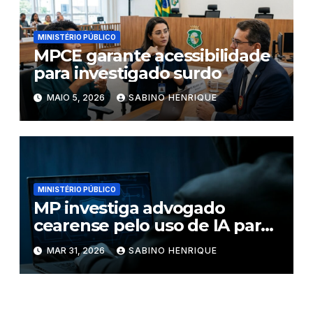
MINISTÉRIO PÚBLICO
MPCE garante acessibilidade
para investigado surdo
MAIO 5, 2026
SABINO HENRIQUE
MINISTÉRIO PÚBLICO
MP investiga advogado
cearense pelo uso de IA para
fraudar julgamento
MAR 31, 2026
SABINO HENRIQUE