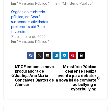
Em "Ministério Público"
Em "Ministério Público"
Órgãos do ministério
público, no Ceará,
suspendem atividades
presenciais até 7 de
fevereiro
7 de janeiro de 2022
Em "Ministério Público"
MPCE empossa nova
Ministério Público
Navegação
procuradora de
cearense realiza
Justiça Ana Maria
evento para debater
de
Gonçalves Bastos de
a nova lei de combate
Alencar
ao bullying e
Post
cyberbullying