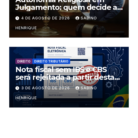
Julgamento: quem decide as
regras dentro dos templos?
4 DE AGOSTO DE 2026
SABINO
HENRIQUE
DIREITO
DIREITO TRIBUTÁRIO
Nota fiscal sem IBS e CBS
será rejeitada a partir desta
segunda-feira
3 DE AGOSTO DE 2026
SABINO
HENRIQUE