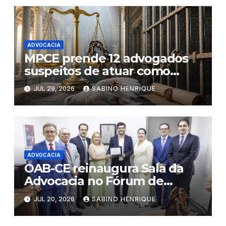
ADVOCACIA
MPCE prende 12 advogados
suspeitos de atuar como
“pombos- correio” de facções
JUL 29, 2026
SABINO HENRIQUE
criminosas no Ceará
ADVOCACIA
OAB-CE reinaugura Sala da
Advocacia no Fórum de
Eusébio
JUL 20, 2026
SABINO HENRIQUE