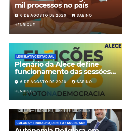
mil processos no país
6 DE AGOSTO DE 2026
SABINO
HENRIQUE
LEGISLATIVO ESTADUAL
Plenário da Alece define
funcionamento das sessões
durante o período eleitoral
6 DE AGOSTO DE 2026
SABINO
HENRIQUE
COLUNA – TRABALHO, DIREITO E SOCIEDADE
Autonomia Religiosa em