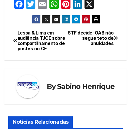
F
T
E
W
Pi
Li
X
a
w
m
h
nt
n
c
itt
ail
at
er
k
e
er
s
e
e
Lessa & Lima em
STF decide: OAB não
Navegação
audiência TJCE sobre
segue teto de
b
A
st
dI
compartilhamento de
anuidades
de
o
p
n
postes no CE
Post
o
p
k
By
Sabino Henrique
Noticias Relacionadas