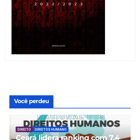
Você perdeu
DIREITO
DIREITOS HUMANO
Ceará lidera ranking com 7,4