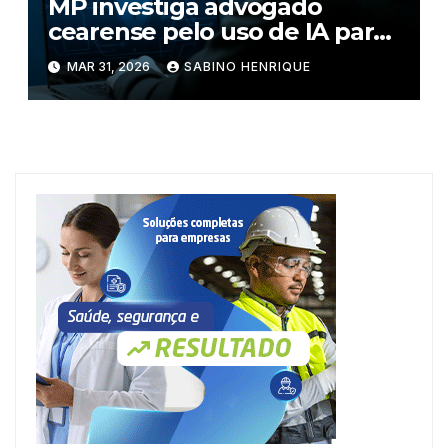
MP investiga advogado
cearense pelo uso de IA para
fraudar julgamento
MAR 31, 2026
SABINO HENRIQUE