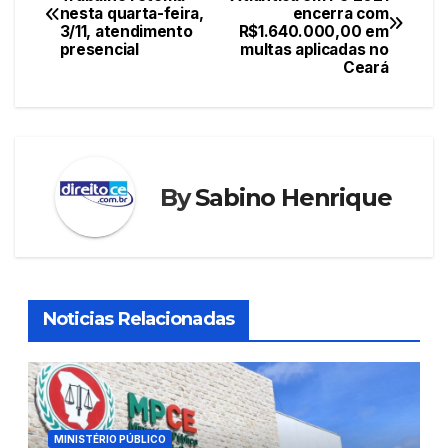
b
A
st
dI
nesta quarta-feira,
encerra com
de
o
p
n
3/11, atendimento
R$1.640.000,00 em
presencial
multas aplicadas no
Post
o
p
Ceará
k
By
Sabino Henrique
Noticias Relacionadas
MINISTÉRIO PÚBLICO