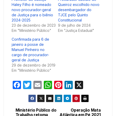
Haley Filho é nomeado
Queiroz escolhido novo
novo procurador-geral
desembargador do
de Justiça para o biênio
TJCE pelo Quinto
2024-2025
Constitucional
23 de dezembro de 2023
9 de julho de 2024
Em "Ministério Público"
Em "Justiça Estadual"
Confirmada para 6 de
janeiro a posse de
Manuel Pinheiro no
cargo de procurador-
geral de Justiça
29 de dezembro de 2019
Em "Ministério Público"
F
T
E
W
Pi
Li
X
a
w
m
h
nt
n
c
itt
ail
at
er
k
e
er
s
e
e
Ministério Público do
Operação Mata
Navegação
Trabalho retoma
Atlântica em Pé 2021