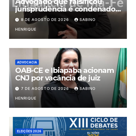
Advogado que falsificou
jurisprudência é condenado
por litigância de má-fé
8 DE AGOSTO DE 2026
SABINO
HENRIQUE
ADVOCACIA
OAB-CE e Ibiapaba acionam
CNJ por vacância de juiz
7 DE AGOSTO DE 2026
SABINO
HENRIQUE
ELEIÇÕES 2026