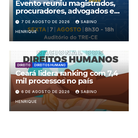
Evento reuniu magistrados,
procuradores, advogados e
especialistas para debater
7 DE AGOSTO DE 2026
SABINO
inteligência artificial,
HENRIQUE
criminalidade organizada e
violência política de gênero
no processo eleitoral
DIREITO
DIREITOS HUMANO
Ceará lidera ranking com 7,4
mil processos no país
6 DE AGOSTO DE 2026
SABINO
HENRIQUE