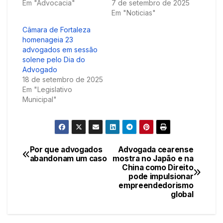
Em "Advocacia"
7 de setembro de 2025
Em "Noticias"
Câmara de Fortaleza
homenageia 23
advogados em sessão
solene pelo Dia do
Advogado
18 de setembro de 2025
Em "Legislativo
Municipal"
Por que advogados
Advogada cearense
Navegação
abandonam um caso
mostra no Japão e na
China como Direito
de
pode impulsionar
empreendedorismo
Post
global