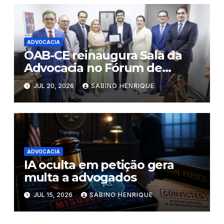
ADVOCACIA
OAB-CE reinaugura Sala da
Advocacia no Fórum de
Eusébio
JUL 20, 2026
SABINO HENRIQUE
ADVOCACIA
IA oculta em petição gera
multa a advogados
JUL 15, 2026
SABINO HENRIQUE