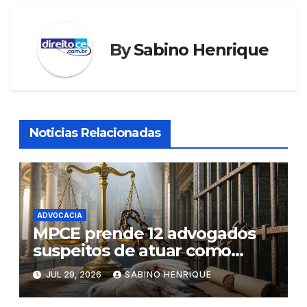
By
Sabino Henrique
Noticias Relacionadas
ADVOCACIA
MPCE prende 12 advogados
suspeitos de atuar como
“pombos- correio” de facções
JUL 29, 2026
SABINO HENRIQUE
criminosas no Ceará