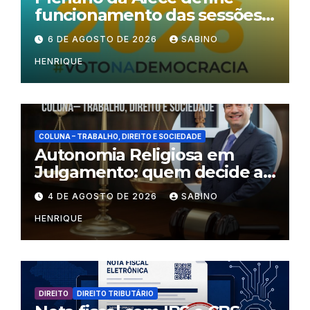
funcionamento das sessões
durante o período eleitoral
6 DE AGOSTO DE 2026
SABINO
HENRIQUE
COLUNA – TRABALHO, DIREITO E SOCIEDADE
Autonomia Religiosa em
Julgamento: quem decide as
regras dentro dos templos?
4 DE AGOSTO DE 2026
SABINO
HENRIQUE
DIREITO
DIREITO TRIBUTÁRIO