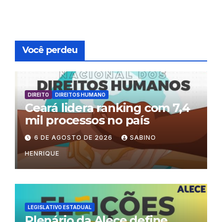
Você perdeu
DIREITO
DIREITOS HUMANO
Ceará lidera ranking com 7,4
mil processos no país
6 DE AGOSTO DE 2026
SABINO
HENRIQUE
LEGISLATIVO ESTADUAL
Plenário da Alece define