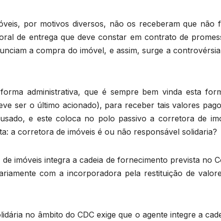
óveis, por motivos diversos, não os receberam que não 
oral de entrega que deve constar em contrato de promes
nunciam a compra do imóvel, e assim, surge a controvérsia
 forma administrativa, que é sempre bem vinda esta for
eve ser o último acionado), para receber tais valores pag
sado, e este coloca no polo passivo a corretora de imó
nta: a corretora de imóveis é ou não responsável solidaria
 de imóveis integra a cadeia de fornecimento prevista no 
riamente com a incorporadora pela restituição de valor
olidária no âmbito do CDC exige que o agente integre a cad