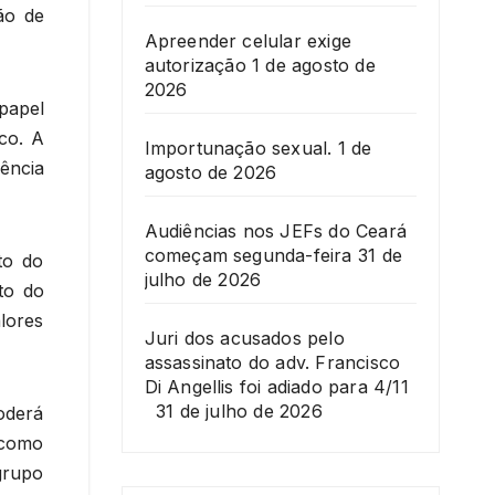
ão de
Apreender celular exige
autorização
1 de agosto de
2026
 papel
co. A
Importunação sexual.
1 de
ência
agosto de 2026
Audiências nos JEFs do Ceará
começam segunda-feira
31 de
to do
julho de 2026
to do
alores
Juri dos acusados pelo
assassinato do adv. Francisco
Di Angellis foi adiado para 4/11
31 de julho de 2026
oderá
 como
grupo