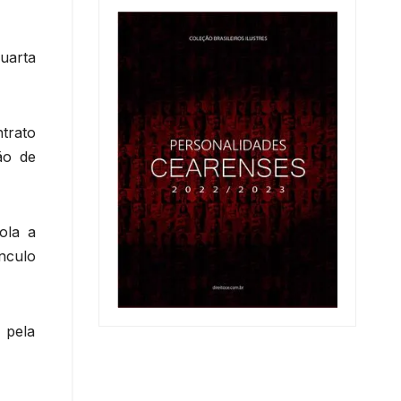
uarta
ntrato
ão de
ola a
nculo
 pela