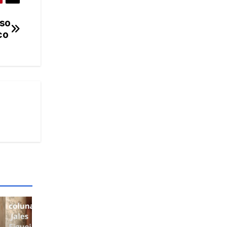
rso
ico