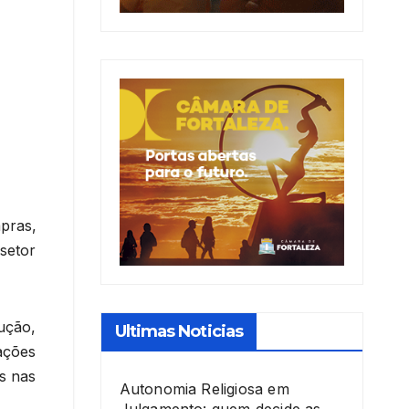
pras,
setor
ução,
Ultimas Noticias
iações
os nas
Autonomia Religiosa em