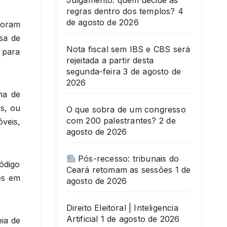
Julgamento: quem decide as
regras dentro dos templos?
4
de agosto de 2026
foram
sa de
Nota fiscal sem IBS e CBS será
 para
rejeitada a partir desta
segunda-feira
3 de agosto de
2026
ma de
os, ou
O que sobra de um congresso
com 200 palestrantes?
2 de
veis,
agosto de 2026
?
Pós-recesso: tribunais do
Código
Ceará retomam as sessões
1 de
es em
agosto de 2026
Direito Eleitoral | Inteligencia
Artificial
1 de agosto de 2026
eia de