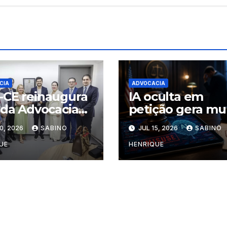
CIA
ADVOCACIA
CE reinaugura
IA oculta em
 da Advocacia
petição gera mu
Fórum de
a advogados
0, 2026
SABINO
JUL 15, 2026
SABINO
bio
UE
HENRIQUE