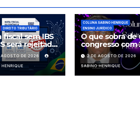
COLUNA SABINO HENRIQUE
DIREITO TRIBUTÁRIO
ENSINO JURÍDICO
 fiscal sem IBS
O que sobra de
S será rejeitada
congresso com 
rtir desta
palestrantes?
E AGOSTO DE 2026
2 DE AGOSTO DE 2026
nda-feira
 HENRIQUE
SABINO HENRIQUE