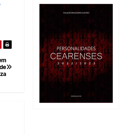
o
em
 de
eza