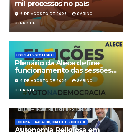
mil processos no país
6 DE AGOSTO DE 2026
SABINO
HENRIQUE
LEGISLATIVO ESTADUAL
Plenário da Alece define
funcionamento das sessões
durante o período eleitoral
6 DE AGOSTO DE 2026
SABINO
HENRIQUE
COLUNA – TRABALHO, DIREITO E SOCIEDADE
Autonomia Religiosa em