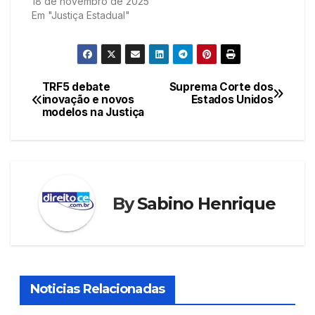
18 de novembro de 2025
Em "Justiça Estadual"
TRF5 debate
Suprema Corte dos
Navegação
inovação e novos
Estados Unidos
modelos na Justiça
de
Post
By
Sabino Henrique
Noticias Relacionadas