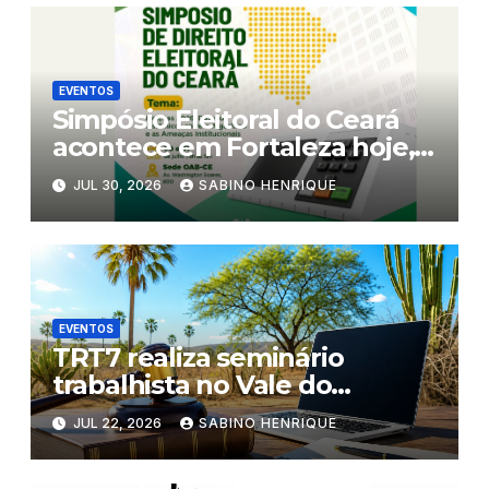
EVENTOS
Simpósio Eleitoral do Ceará
acontece em Fortaleza hoje,
5a. feira, e amanhã, 6a.feira
JUL 30, 2026
SABINO HENRIQUE
EVENTOS
TRT7 realiza seminário
trabalhista no Vale do
Jaguaribe
JUL 22, 2026
SABINO HENRIQUE