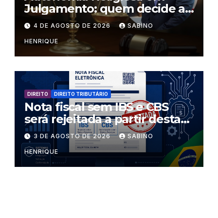
Julgamento: quem decide as
regras dentro dos templos?
4 DE AGOSTO DE 2026
SABINO
HENRIQUE
DIREITO
DIREITO TRIBUTÁRIO
Nota fiscal sem IBS e CBS
será rejeitada a partir desta
segunda-feira
3 DE AGOSTO DE 2026
SABINO
HENRIQUE