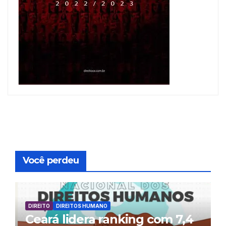
Você perdeu
DIREITO
DIREITOS HUMANO
Ceará lidera ranking com 7,4