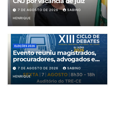
CNJ por vacância de juiz
7 DE AGOSTO DE 2026
SABINO
HENRIQUE
ELEIÇÕES 2026
Evento reuniu magistrados,
procuradores, advogados e
especialistas para debater
7 DE AGOSTO DE 2026
SABINO
inteligência artificial,
HENRIQUE
criminalidade organizada e
violência política de gênero
no processo eleitoral