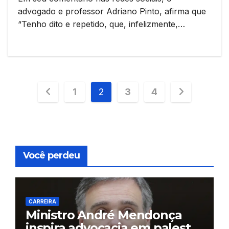
advogado e professor Adriano Pinto, afirma que
“Tenho dito e repetido, que, infelizmente,…
Paginação
1
2
3
4
de
posts
Você perdeu
CARREIRA
Ministro André Mendonça
inspira advocacia em palestra