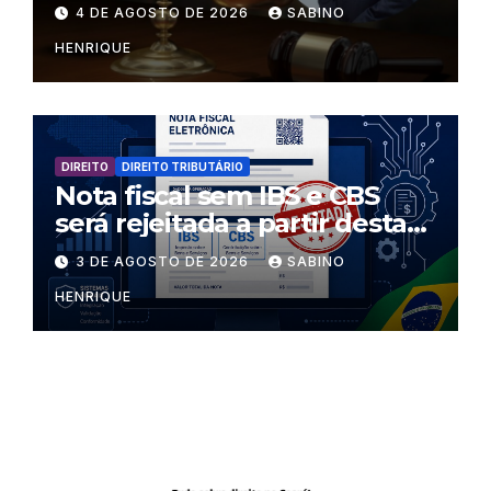
regras dentro dos templos?
4 DE AGOSTO DE 2026
SABINO
HENRIQUE
DIREITO
DIREITO TRIBUTÁRIO
Nota fiscal sem IBS e CBS
será rejeitada a partir desta
segunda-feira
3 DE AGOSTO DE 2026
SABINO
HENRIQUE