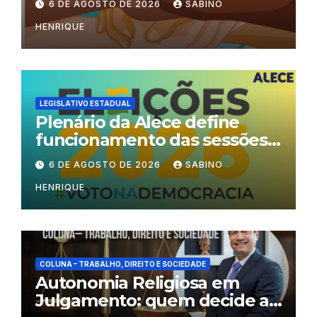
6 DE AGOSTO DE 2026
SABINO
HENRIQUE
LEGISLATIVO ESTADUAL
Plenário da Alece define
funcionamento das sessões
durante o período eleitoral
6 DE AGOSTO DE 2026
SABINO
HENRIQUE
COLUNA – TRABALHO, DIREITO E SOCIEDADE
Autonomia Religiosa em
Julgamento: quem decide as