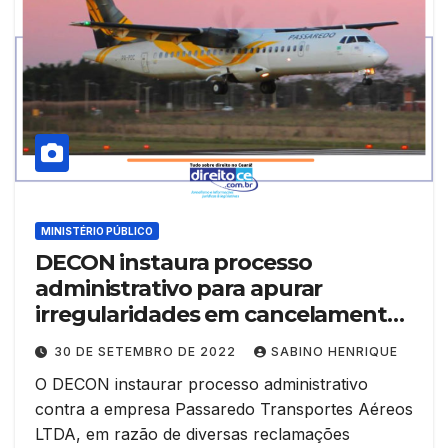
MINISTÉRIO PÚBLICO
DECON instaura processo
administrativo para apurar
irregularidades em cancelamentos
de voos da empresa Passaredo
30 DE SETEMBRO DE 2022
SABINO HENRIQUE
Transportes Aéreos
O DECON instaurar processo administrativo
contra a empresa Passaredo Transportes Aéreos
LTDA, em razão de diversas reclamações