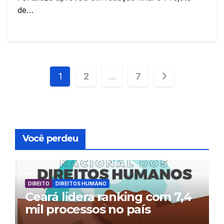
de…
Paginação
1
2
…
7
de
posts
Você perdeu
DIREITO
DIREITOS HUMANO
Ceará lidera ranking com 7,4
mil processos no país