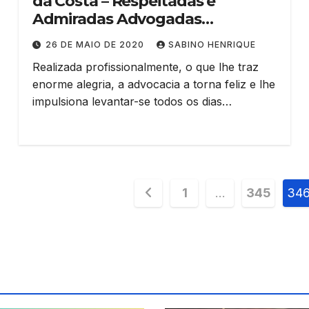
da Costa – Respeitadas e
Admiradas Advogadas
Cearenses
26 DE MAIO DE 2020
SABINO HENRIQUE
Realizada profissionalmente, o que lhe traz
enorme alegria, a advocacia a torna feliz e lhe
impulsiona levantar-se todos os dias…
Paginação
1
…
345
34
de
posts