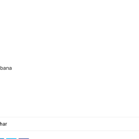
rbana
har