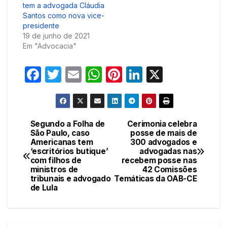
tem a advogada Cláudia
Santos como nova vice-
presidente
19 de junho de 2021
Em "Advocacia"
F
T
E
W
Pi
Li
X
a
w
m
h
nt
n
c
itt
ail
at
er
k
e
er
s
e
e
Segundo a Folha de
Cerimonia celebra
Navegação
São Paulo, caso
posse de mais de
b
A
st
dI
Americanas tem
300 advogados e
de
o
p
n
‘escritórios butique’
advogadas nas
com filhos de
recebem posse nas
Post
o
p
ministros de
42 Comissões
tribunais e advogado
Temáticas da OAB-CE
k
de Lula