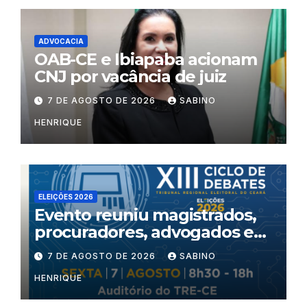
ADVOCACIA
OAB-CE e Ibiapaba acionam
CNJ por vacância de juiz
7 DE AGOSTO DE 2026
SABINO
HENRIQUE
ELEIÇÕES 2026
Evento reuniu magistrados,
procuradores, advogados e
especialistas para debater
7 DE AGOSTO DE 2026
SABINO
inteligência artificial,
HENRIQUE
criminalidade organizada e
violência política de gênero