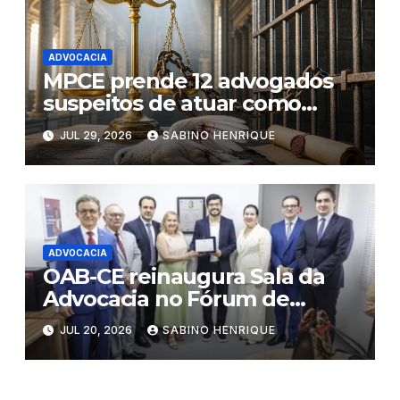
ADVOCACIA
MPCE prende 12 advogados
suspeitos de atuar como
“pombos- correio” de facções
JUL 29, 2026
SABINO HENRIQUE
criminosas no Ceará
ADVOCACIA
OAB-CE reinaugura Sala da
Advocacia no Fórum de
Eusébio
JUL 20, 2026
SABINO HENRIQUE