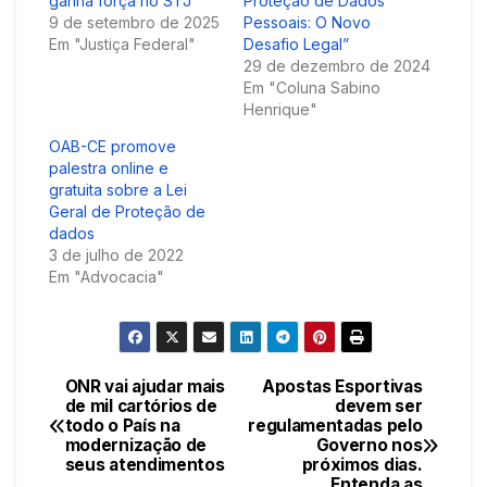
ganha força no STJ
Proteção de Dados
9 de setembro de 2025
Pessoais: O Novo
Em "Justiça Federal"
Desafio Legal”
29 de dezembro de 2024
Em "Coluna Sabino
Henrique"
OAB-CE promove
palestra online e
gratuita sobre a Lei
Geral de Proteção de
dados
3 de julho de 2022
Em "Advocacia"
ONR vai ajudar mais
Apostas Esportivas
Navegação
de mil cartórios de
devem ser
todo o País na
regulamentadas pelo
de
modernização de
Governo nos
seus atendimentos
próximos dias.
Entenda as