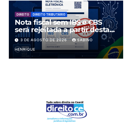
DIREITO
DIREITO TRIBUTÁRIO
Nota fiscal sem IBS e CBS
será rejeitada a partir desta
segunda-feira
3 DE AGOSTO DE 2026
SABINO
HENRIQUE