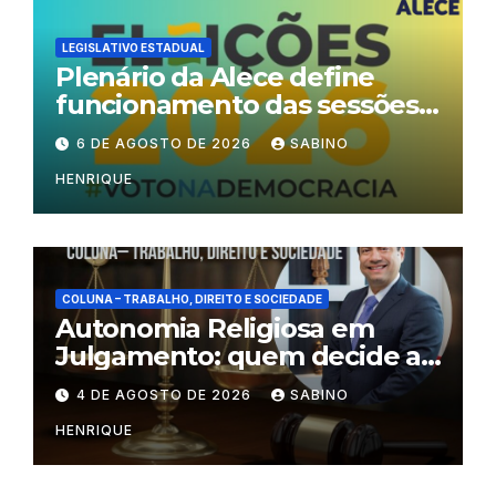
LEGISLATIVO ESTADUAL
Plenário da Alece define
funcionamento das sessões
durante o período eleitoral
6 DE AGOSTO DE 2026
SABINO
HENRIQUE
COLUNA – TRABALHO, DIREITO E SOCIEDADE
Autonomia Religiosa em
Julgamento: quem decide as
regras dentro dos templos?
4 DE AGOSTO DE 2026
SABINO
HENRIQUE