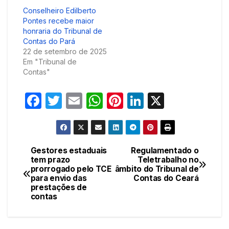
Conselheiro Edilberto
Pontes recebe maior
honraria do Tribunal de
Contas do Pará
22 de setembro de 2025
Em "Tribunal de
Contas"
F
T
E
W
Pi
Li
X
a
w
m
h
nt
n
c
itt
ail
at
er
k
e
er
s
e
e
Gestores estaduais
Regulamentado o
Navegação
tem prazo
Teletrabalho no
b
A
st
dI
prorrogado pelo TCE
âmbito do Tribunal de
de
o
p
n
para envio das
Contas do Ceará
prestações de
Post
o
p
contas
k