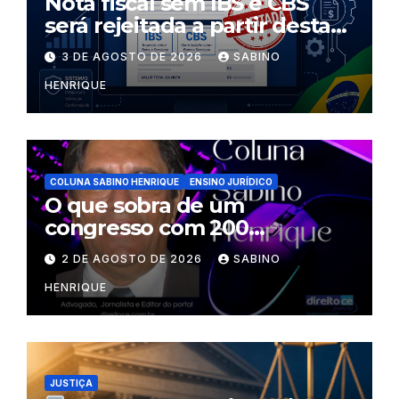
Nota fiscal sem IBS e CBS
será rejeitada a partir desta
segunda-feira
3 DE AGOSTO DE 2026
SABINO
HENRIQUE
COLUNA SABINO HENRIQUE
ENSINO JURÍDICO
O que sobra de um
congresso com 200
palestrantes?
2 DE AGOSTO DE 2026
SABINO
HENRIQUE
JUSTIÇA