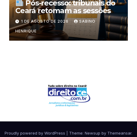
Pós-recesso: tribunais do
Ceará retomam as sessões
1 DE AGOSTO DE 2026
SABINO
HENRIQUE
Proudly powered by WordPress
|
Theme:
Newsup
by
Themeansar
.