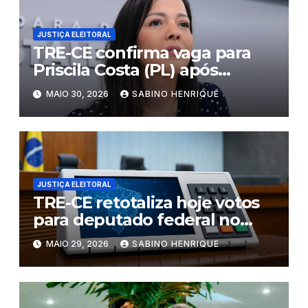
JUSTIÇA ELEITORAL
TRE-CE confirma vaga para
Priscila Costa (PL) após
recontagem de votos das
MAIO 30, 2026
SABINO HENRIQUE
Eleições 2022.
JUSTIÇA ELEITORAL
TRE-CE retotaliza hoje votos
para deputado federal no
Ceará
MAIO 29, 2026
SABINO HENRIQUE