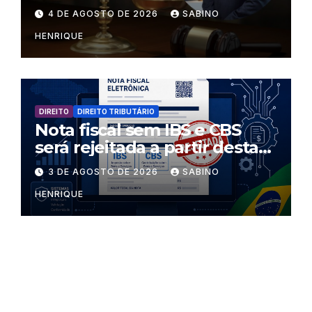
regras dentro dos templos?
4 DE AGOSTO DE 2026
SABINO
HENRIQUE
DIREITO
DIREITO TRIBUTÁRIO
Nota fiscal sem IBS e CBS
será rejeitada a partir desta
segunda-feira
3 DE AGOSTO DE 2026
SABINO
HENRIQUE