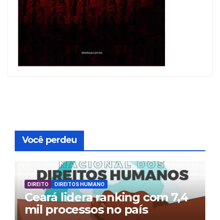
Você perdeu
DIREITO
DIREITOS HUMANO
Ceará lidera ranking com 7,4
mil processos no país