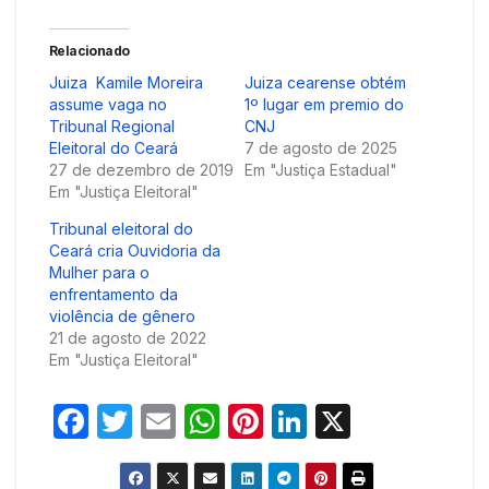
Relacionado
Juiza Kamile Moreira
Juiza cearense obtém
assume vaga no
1º lugar em premio do
Tribunal Regional
CNJ
Eleitoral do Ceará
7 de agosto de 2025
27 de dezembro de 2019
Em "Justiça Estadual"
Em "Justiça Eleitoral"
Tribunal eleitoral do
Ceará cria Ouvidoria da
Mulher para o
enfrentamento da
violência de gênero
21 de agosto de 2022
Em "Justiça Eleitoral"
F
T
E
W
Pi
Li
X
a
w
m
h
nt
n