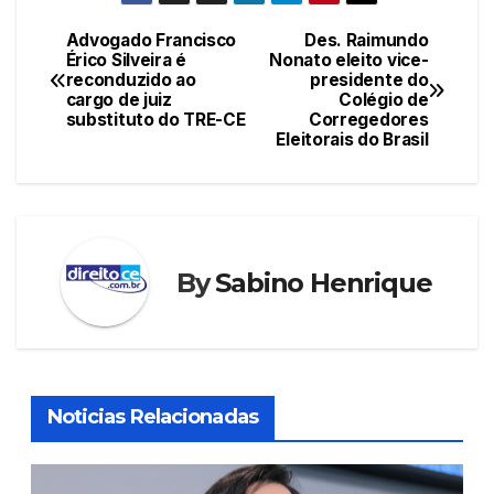
c
itt
ail
at
er
k
e
er
s
e
e
Advogado Francisco
Des. Raimundo
Navegação
Érico Silveira é
Nonato eleito vice-
b
A
st
dI
reconduzido ao
presidente do
de
o
p
n
cargo de juiz
Colégio de
substituto do TRE-CE
Corregedores
Post
o
p
Eleitorais do Brasil
k
By
Sabino Henrique
Noticias Relacionadas