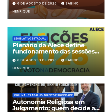
6 DE AGOSTO DE 2026
SABINO
HENRIQUE
LEGISLATIVO ESTADUAL
Plenário da Alece define
funcionamento das sessões
durante o período eleitoral
6 DE AGOSTO DE 2026
SABINO
HENRIQUE
COLUNA – TRABALHO, DIREITO E SOCIEDADE
Autonomia Religiosa em
Julgamento: quem decide as