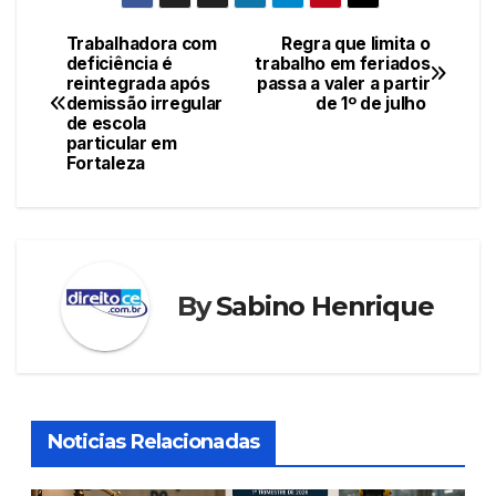
Trabalhadora com
Regra que limita o
Navegação
deficiência é
trabalho em feriados
reintegrada após
passa a valer a partir
de
demissão irregular
de 1º de julho
de escola
Post
particular em
Fortaleza
By
Sabino Henrique
Noticias Relacionadas