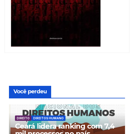
Você perdeu
DIREITO
DIREITOS HUMANO
Ceará lidera ranking com 7,4
mil processos no país