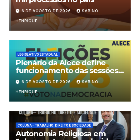
6 DE AGOSTO DE 2026
SABINO
HENRIQUE
LEGISLATIVO ESTADUAL
Plenário da Alece define
funcionamento das sessões
durante o período eleitoral
6 DE AGOSTO DE 2026
SABINO
HENRIQUE
COLUNA – TRABALHO, DIREITO E SOCIEDADE
Autonomia Religiosa em