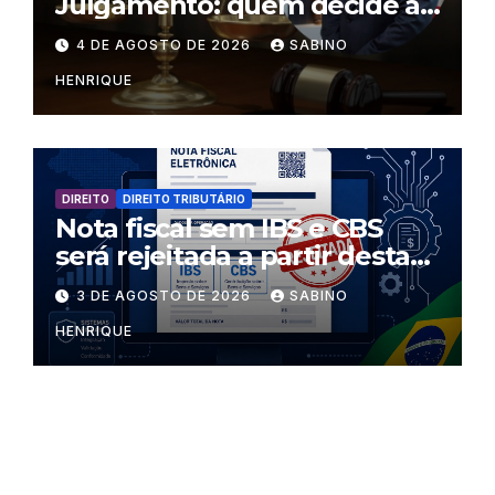
Julgamento: quem decide as
regras dentro dos templos?
4 DE AGOSTO DE 2026
SABINO
HENRIQUE
DIREITO
DIREITO TRIBUTÁRIO
Nota fiscal sem IBS e CBS
será rejeitada a partir desta
segunda-feira
3 DE AGOSTO DE 2026
SABINO
HENRIQUE