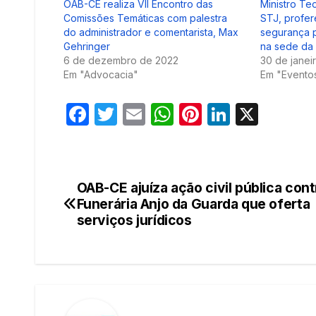
OAB-CE realiza VII Encontro das
Ministro Te
Comissões Temáticas com palestra
STJ, profer
do administrador e comentarista, Max
segurança p
Gehringer
na sede d
6 de dezembro de 2022
30 de janei
Em "Advocacia"
Em "Evento
F
T
E
W
Pi
Li
X
a
w
m
h
nt
n
c
itt
ail
at
er
k
e
er
s
e
e
OAB-CE ajuíza ação civil pública cont
Navegação
b
A
st
dI
Funerária Anjo da Guarda que oferta
de
serviços jurídicos
o
p
n
o
p
Post
k