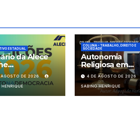
COLUNA – TRABALHO, DIREITO E
TIVO ESTADUAL
SOCIEDADE
ário da Alece
Autonomia
ne
Religiosa em
cionamento das
Julgamento: q
E AGOSTO DE 2026
4 DE AGOSTO DE 2026
ões durante o
decide as regra
odo eleitoral
dentro dos
 HENRIQUE
SABINO HENRIQUE
templos?