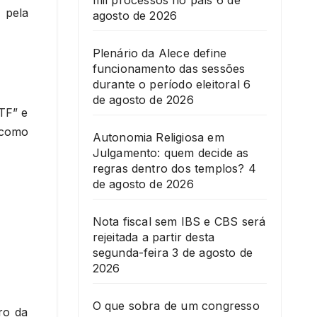
mil processos no país
6 de
 pela
agosto de 2026
Plenário da Alece define
funcionamento das sessões
durante o período eleitoral
6
de agosto de 2026
TF” e
 como
Autonomia Religiosa em
Julgamento: quem decide as
regras dentro dos templos?
4
de agosto de 2026
Nota fiscal sem IBS e CBS será
rejeitada a partir desta
segunda-feira
3 de agosto de
2026
O que sobra de um congresso
ro da