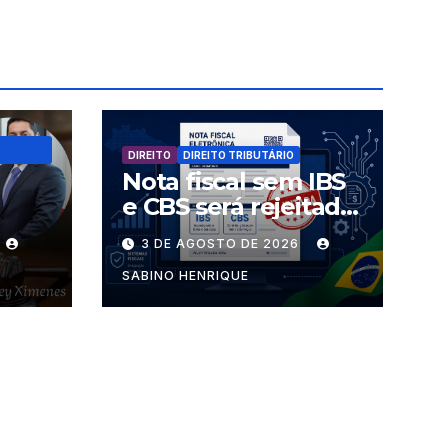
DIREITO
DIREITO TRIBUTÁRIO
Nota fiscal sem IBS
e CBS será rejeitada
uem
a partir desta
3 DE AGOSTO DE 2026
s
segunda-feira
SABINO HENRIQUE