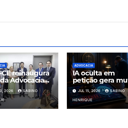
CIA
ADVOCACIA
CE reinaugura
IA oculta em
 da Advocacia
petição gera mu
Fórum de
a advogados
0, 2026
SABINO
JUL 15, 2026
SABINO
bio
UE
HENRIQUE