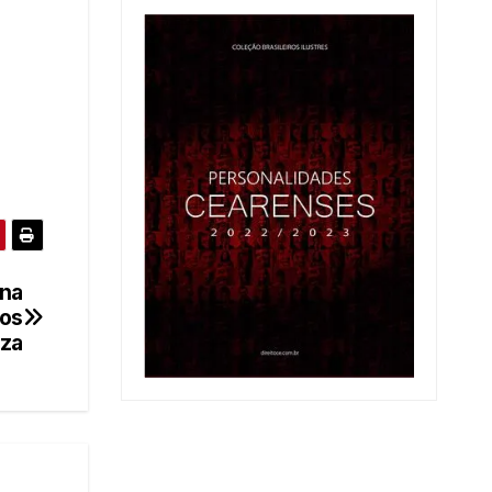
ena
cos
eza