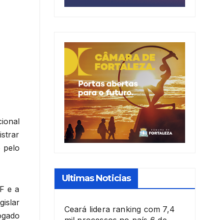
ional
istrar
 pelo
Ultimas Noticias
F e a
islar
Ceará lidera ranking com 7,4
ogado