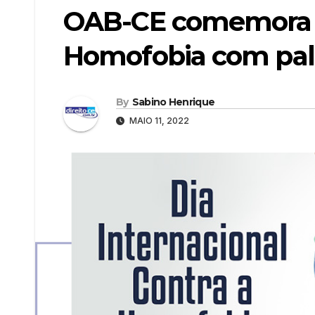
OAB-CE comemora Di
Homofobia com pales
By
Sabino Henrique
MAIO 11, 2022