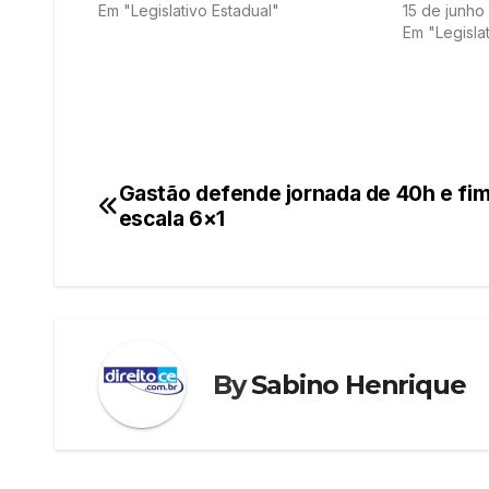
Em "Legislativo Estadual"
15 de junho
Em "Legisla
Gastão defende jornada de 40h e fim
Navegação
escala 6×1
de
Post
By
Sabino Henrique