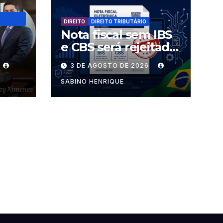
DIREITO
DIREITO TRIBUTÁRIO
Nota fiscal sem IBS
e CBS será rejeitada
uem
a partir desta
3 DE AGOSTO DE 2026
s
segunda-feira
SABINO HENRIQUE