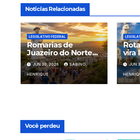
Noticias Relacionadas
LEGISLATIVO FEDERAL
LEGISLA
Romarias de
Rota
Juazeiro do Norte
vira 
entram em
JUN 30, 2026
SABINO
JUN 3
calendário
HENRIQUE
HENRIQ
Você perdeu