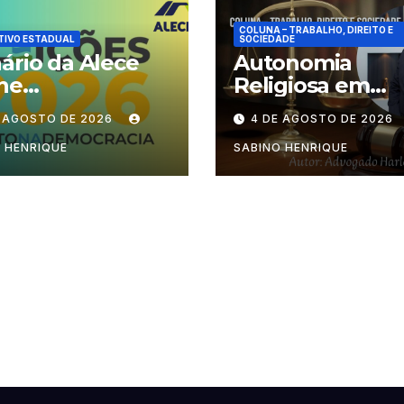
COLUNA – TRABALHO, DIREITO E
TIVO ESTADUAL
SOCIEDADE
ário da Alece
Autonomia
ne
Religiosa em
cionamento das
Julgamento: q
E AGOSTO DE 2026
4 DE AGOSTO DE 2026
ões durante o
decide as regra
odo eleitoral
dentro dos
 HENRIQUE
SABINO HENRIQUE
templos?