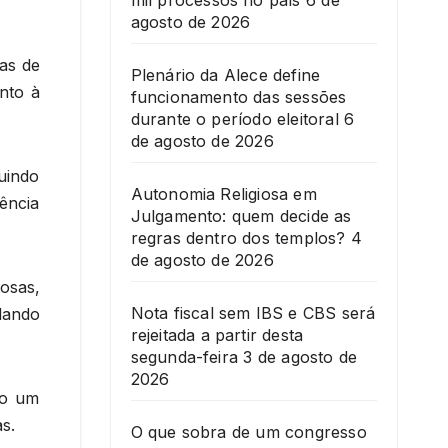
mil processos no país
6 de
agosto de 2026
as de
Plenário da Alece define
nto à
funcionamento das sessões
durante o período eleitoral
6
de agosto de 2026
uindo
Autonomia Religiosa em
ência
Julgamento: quem decide as
regras dentro dos templos?
4
de agosto de 2026
osas,
Nota fiscal sem IBS e CBS será
lando
rejeitada a partir desta
segunda-feira
3 de agosto de
2026
mo um
s.
O que sobra de um congresso