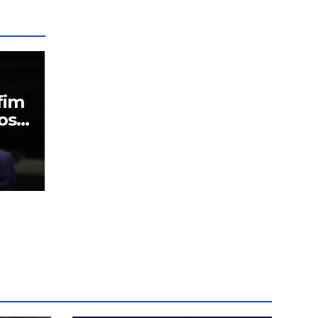
fim
os