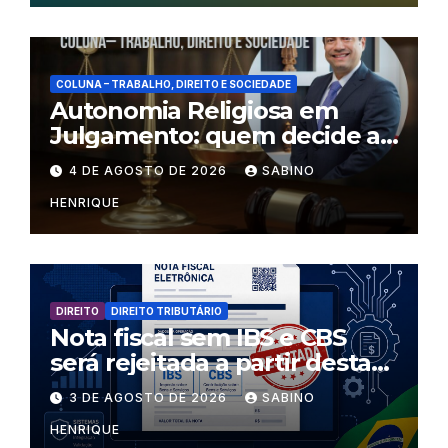
COLUNA – TRABALHO, DIREITO E SOCIEDADE
Autonomia Religiosa em
Julgamento: quem decide as
regras dentro dos templos?
4 DE AGOSTO DE 2026
SABINO
HENRIQUE
DIREITO
DIREITO TRIBUTÁRIO
Nota fiscal sem IBS e CBS
será rejeitada a partir desta
segunda-feira
3 DE AGOSTO DE 2026
SABINO
HENRIQUE