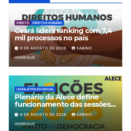
DIREITO
DIREITOS HUMANO
Ceará lidera ranking com 7,4
mil processos no país
6 DE AGOSTO DE 2026
SABINO
HENRIQUE
LEGISLATIVO ESTADUAL
Plenário da Alece define
funcionamento das sessões
durante o período eleitoral
6 DE AGOSTO DE 2026
SABINO
HENRIQUE