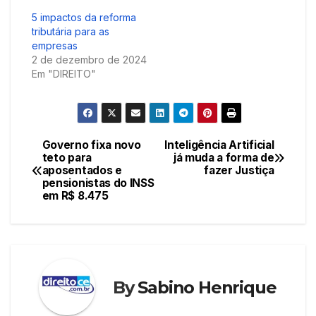
5 impactos da reforma
tributária para as
empresas
2 de dezembro de 2024
Em "DIREITO"
Governo fixa novo
Inteligência Artificial
Navegação
teto para
já muda a forma de
aposentados e
fazer Justiça
de
pensionistas do INSS
em R$ 8.475
Post
By
Sabino Henrique