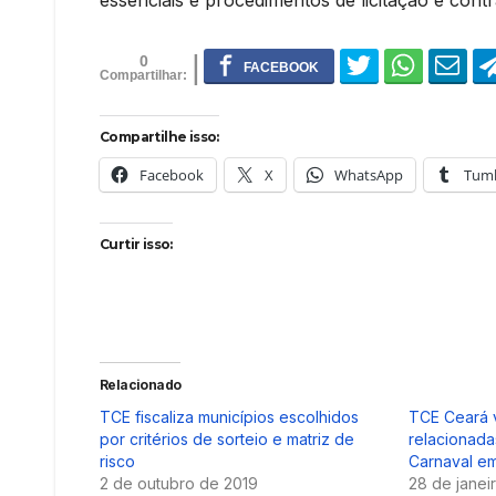
essenciais e procedimentos de licitação e cont
0
Compartilhe isso:
Facebook
X
WhatsApp
Tumb
Curtir isso:
Relacionado
TCE fiscaliza municípios escolhidos
TCE Ceará 
por critérios de sorteio e matriz de
relacionada
risco
Carnaval em
2 de outubro de 2019
28 de janei