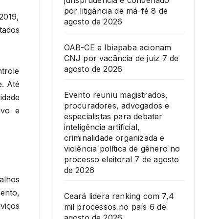
jurisprudência é condenado
por litigância de má-fé
8 de
2019,
agosto de 2026
tados
OAB-CE e Ibiapaba acionam
CNJ por vacância de juiz
7 de
agosto de 2026
ntrole
e. Até
Evento reuniu magistrados,
idade
procuradores, advogados e
ivo e
especialistas para debater
inteligência artificial,
criminalidade organizada e
violência política de gênero no
processo eleitoral
7 de agosto
de 2026
balhos
ento,
Ceará lidera ranking com 7,4
viços
mil processos no país
6 de
agosto de 2026