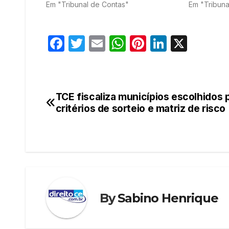
Em "Tribunal de Contas"
Em "Tribuna
F
T
E
W
Pi
Li
X
a
w
m
h
nt
n
c
itt
ail
at
er
k
e
er
s
e
e
TCE fiscaliza municípios escolhidos 
Navegação
b
A
st
dI
critérios de sorteio e matriz de risco
de
o
p
n
o
p
Post
k
By
Sabino Henrique