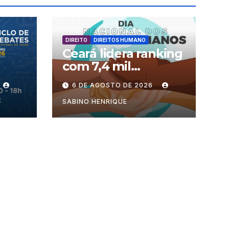
DIREITO
DIREITOS HUMANO
Ceará lidera ranking
com 7,4 mil
processos no país
6 DE AGOSTO DE 2026
ra
SABINO HENRIQUE
ência
a de
esso