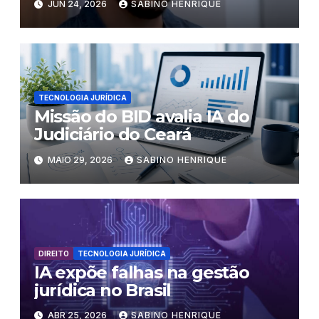
JUN 24, 2026
SABINO HENRIQUE
TECNOLOGIA JURÍDICA
Missão do BID avalia IA do
Judiciário do Ceará
MAIO 29, 2026
SABINO HENRIQUE
DIREITO
TECNOLOGIA JURÍDICA
IA expõe falhas na gestão
jurídica no Brasil
ABR 25, 2026
SABINO HENRIQUE