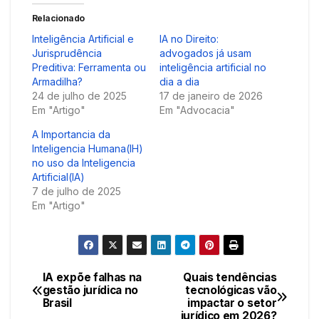
Relacionado
Inteligência Artificial e
IA no Direito:
Jurisprudência
advogados já usam
Preditiva: Ferramenta ou
inteligência artificial no
Armadilha?
dia a dia
24 de julho de 2025
17 de janeiro de 2026
Em "Artigo"
Em "Advocacia"
A Importancia da
Inteligencia Humana(IH)
no uso da Inteligencia
Artificial(IA)
7 de julho de 2025
Em "Artigo"
IA expõe falhas na
Quais tendências
Navegação
gestão jurídica no
tecnológicas vão
Brasil
impactar o setor
de
jurídico em 2026?