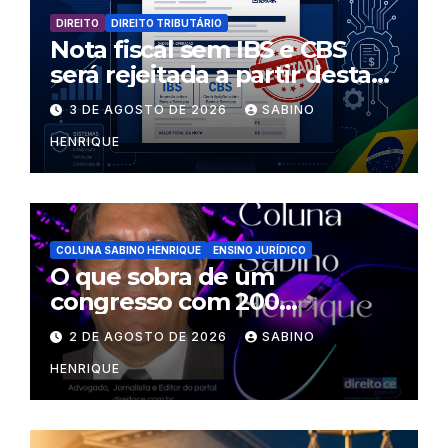
DIREITO
DIREITO TRIBUTÁRIO
Nota fiscal sem IBS e CBS
será rejeitada a partir desta
segunda-feira
3 DE AGOSTO DE 2026
SABINO
HENRIQUE
COLUNA SABINO HENRIQUE
ENSINO JURÍDICO
O que sobra de um
congresso com 200
palestrantes?
2 DE AGOSTO DE 2026
SABINO
HENRIQUE