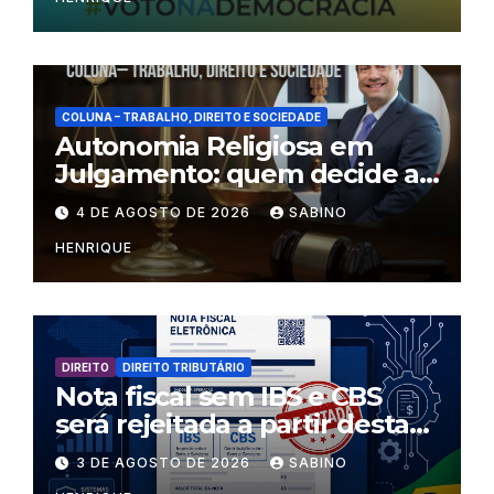
COLUNA – TRABALHO, DIREITO E SOCIEDADE
Autonomia Religiosa em
Julgamento: quem decide as
regras dentro dos templos?
4 DE AGOSTO DE 2026
SABINO
HENRIQUE
DIREITO
DIREITO TRIBUTÁRIO
Nota fiscal sem IBS e CBS
será rejeitada a partir desta
segunda-feira
3 DE AGOSTO DE 2026
SABINO