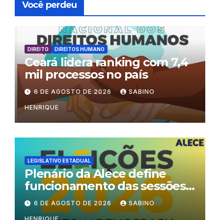
Você perdeu
DIREITO
DIREITOS HUMANO
Ceará lidera ranking com 7,4
mil processos no país
6 DE AGOSTO DE 2026
SABINO
HENRIQUE
LEGISLATIVO ESTADUAL
Plenário da Alece define
funcionamento das sessões
durante o período eleitoral
6 DE AGOSTO DE 2026
SABINO
HENRIQUE