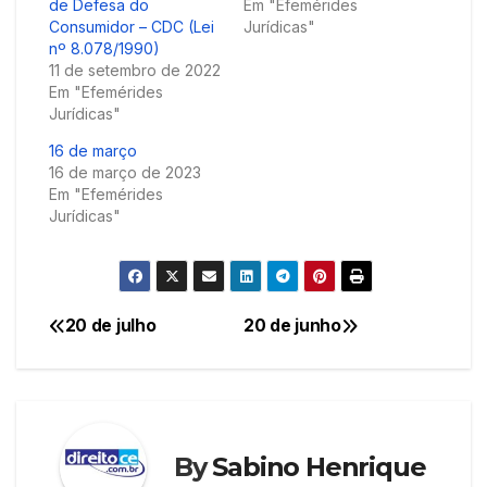
de Defesa do
Em "Efemérides
Consumidor – CDC (Lei
Jurídicas"
nº 8.078/1990)
11 de setembro de 2022
Em "Efemérides
Jurídicas"
16 de março
16 de março de 2023
Em "Efemérides
Jurídicas"
20 de julho
20 de junho
Navegação
de
Post
By
Sabino Henrique