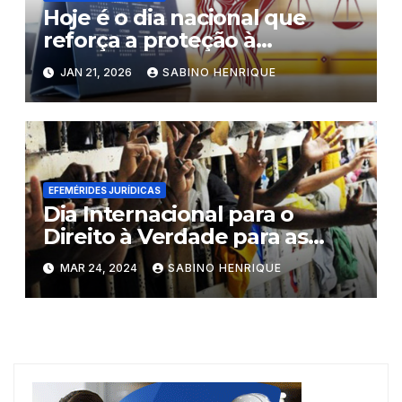
Hoje é o dia nacional que
reforça a proteção à
liberdade religiosa e o
JAN 21, 2026
SABINO HENRIQUE
repúdio à discriminação
EFEMÉRIDES JURÍDICAS
Dia Internacional para o
Direito à Verdade para as
Vítimas de Graves Violações
MAR 24, 2024
SABINO HENRIQUE
dos Direitos Humanos.