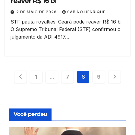
reaver R$ 16 bi
2 DE MAIO DE 2026
SABINO HENRIQUE
STF pauta royalties: Ceará pode reaver R$ 16 bi
O Supremo Tribunal Federal (STF) confirmou o
julgamento da ADI 4917…
Paginação
1
…
7
8
9
de
posts
Você perdeu