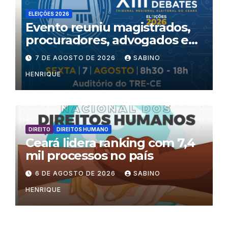
ELEIÇÕES 2026
Evento reuniu magistrados,
procuradores, advogados e
especialistas para debater
7 DE AGOSTO DE 2026
SABINO
inteligência artificial,
HENRIQUE
criminalidade organizada e
violência política de gênero
no processo eleitoral
DIREITO
DIREITOS HUMANO
Ceará lidera ranking com 7,4
mil processos no país
6 DE AGOSTO DE 2026
SABINO
HENRIQUE