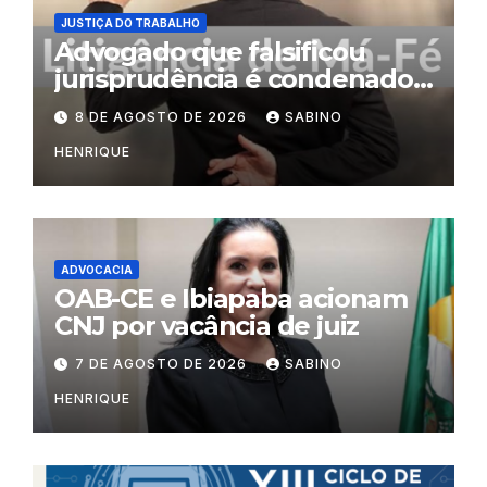
JUSTIÇA DO TRABALHO
Advogado que falsificou
jurisprudência é condenado
por litigância de má-fé
8 DE AGOSTO DE 2026
SABINO
HENRIQUE
ADVOCACIA
OAB-CE e Ibiapaba acionam
CNJ por vacância de juiz
7 DE AGOSTO DE 2026
SABINO
HENRIQUE