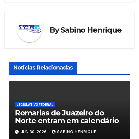
k
By
Sabino Henrique
Noticias Relacionadas
LEGISLATIVO FEDERAL
Romarias de Juazeiro do
Norte entram em calendário
JUN 30, 2026
SABINO HENRIQUE