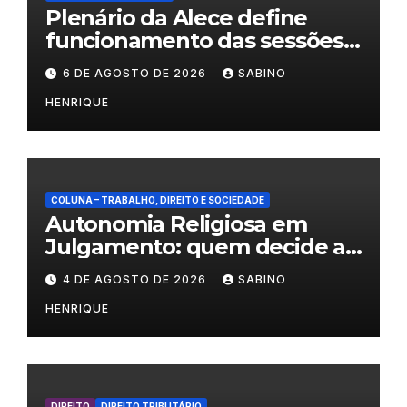
Plenário da Alece define
funcionamento das sessões
durante o período eleitoral
6 DE AGOSTO DE 2026
SABINO
HENRIQUE
COLUNA – TRABALHO, DIREITO E SOCIEDADE
Autonomia Religiosa em
Julgamento: quem decide as
regras dentro dos templos?
4 DE AGOSTO DE 2026
SABINO
HENRIQUE
DIREITO
DIREITO TRIBUTÁRIO