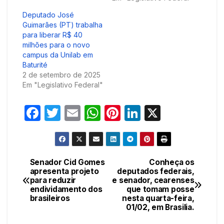
Deputado José
Guimarães (PT) trabalha
para liberar R$ 40
milhões para o novo
campus da Unilab em
Baturité
2 de setembro de 2025
Em "Legislativo Federal"
F
T
E
W
Pi
Li
X
a
w
m
h
nt
n
c
itt
ail
at
er
k
e
er
s
e
e
Senador Cid Gomes
Conheça os
Navegação
apresenta projeto
deputados federais,
b
A
st
dI
para reduzir
e senador, cearenses
de
o
p
n
endividamento dos
que tomam posse
brasileiros
nesta quarta-feira,
Post
o
p
01/02, em Brasilia.