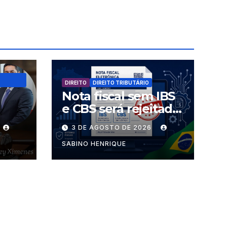
DIREITO
DIREITO TRIBUTÁRIO
Nota fiscal sem IBS
e CBS será rejeitada
uem
a partir desta
3 DE AGOSTO DE 2026
s
segunda-feira
SABINO HENRIQUE