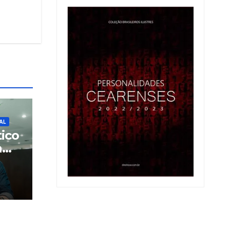
AL
tico
a