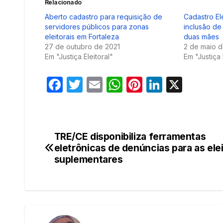
Relacionado
Aberto cadastro para requisição de
Cadastro Ele
servidores públicos para zonas
inclusão de
eleitorais em Fortaleza
duas mães
27 de outubro de 2021
2 de maio 
Em "Justiça Eleitoral"
Em "Justiça 
F
T
E
W
Pi
Li
X
a
w
m
h
nt
n
c
itt
ail
at
er
k
e
er
s
e
e
TRE/CE disponibiliza ferramentas
Navegação
b
A
st
dI
eletrônicas de denúncias para as ele
de
suplementares
o
p
n
o
p
Post
k