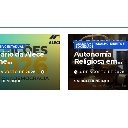
COLUNA – TRABALHO, DIREITO E
TIVO ESTADUAL
SOCIEDADE
ário da Alece
Autonomia
ne
Religiosa em
cionamento das
Julgamento: q
E AGOSTO DE 2026
4 DE AGOSTO DE 2026
ões durante o
decide as regra
odo eleitoral
dentro dos
 HENRIQUE
SABINO HENRIQUE
templos?