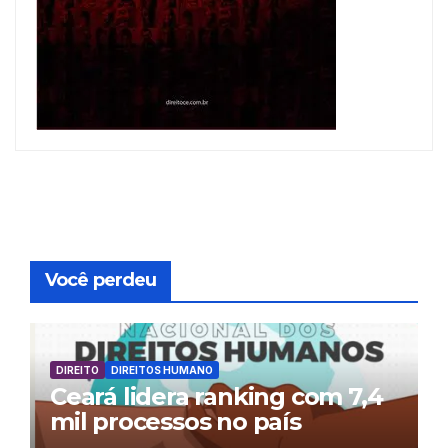
Você perdeu
DIREITO
DIREITOS HUMANO
Ceará lidera ranking com 7,4
mil processos no país