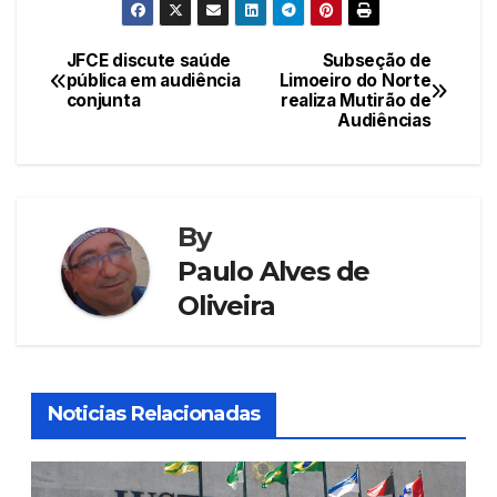
c
itt
ail
at
er
k
e
er
s
e
e
JFCE discute saúde
Subseção de
Navegação
pública em audiência
Limoeiro do Norte
b
A
st
dI
conjunta
realiza Mutirão de
de
o
p
n
Audiências
Post
o
p
k
By
Paulo Alves de
Oliveira
Noticias Relacionadas