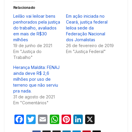
Relacionado
Leilão vai leiloar bens
Em ação iniciada no
penhorados pela justiça
Ceará, justiça federal
do trabalho, avaliados
leiloa sede da
em mais de R$30
Federação Nacional
milhões
dos Jornalistas
19 de junho de 2021
26 de fevereiro de 2019
Em "Justiça do
Em "Justiça Federal"
Trabalho"
Herança Maldita: FENAJ
ainda deve R$ 2,6
milhões por uso de
terreno que não serviu
pra nada.
31 de agosto de 2021
Em "Comentários"
F
T
E
W
Pi
Li
X
a
w
m
h
nt
n