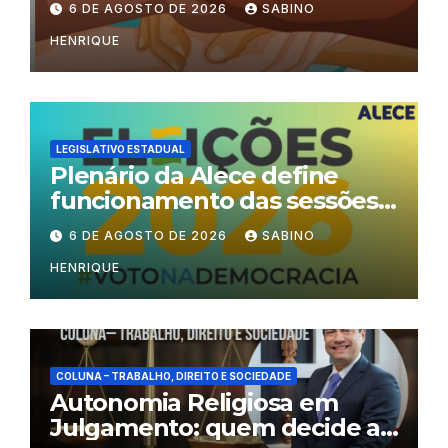
6 DE AGOSTO DE 2026
SABINO
HENRIQUE
LEGISLATIVO ESTADUAL
Plenário da Alece define
funcionamento das sessões
durante o período eleitoral
6 DE AGOSTO DE 2026
SABINO
HENRIQUE
COLUNA – TRABALHO, DIREITO E SOCIEDADE
Autonomia Religiosa em
Julgamento: quem decide as