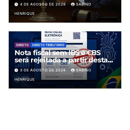
regras dentro dos templos?
4 DE AGOSTO DE 2026
SABINO
HENRIQUE
DIREITO
DIREITO TRIBUTÁRIO
Nota fiscal sem IBS e CBS
será rejeitada a partir desta
segunda-feira
3 DE AGOSTO DE 2026
SABINO
HENRIQUE