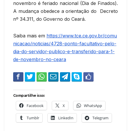
novembro é feriado nacional (Dia de Finados).
A mudança obedece a orientação do Decreto
nº 34.311, do Governo do Ceará.
Saiba mais em
https://www.tce.ce.gov.br/comu
nicacao/noticias/4728-ponto-
facultativo-pelo-
dia-do-servid
or-publico-e-transferido-para-
1-
de-novembro-no-ceara
Compartilhe isso:
Facebook
X
WhatsApp
Tumblr
LinkedIn
Telegram