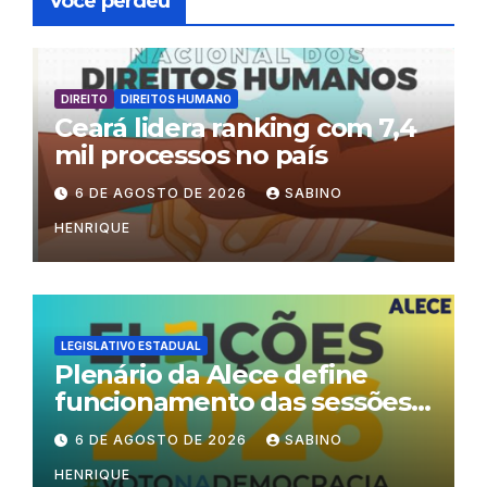
Você perdeu
DIREITO
DIREITOS HUMANO
Ceará lidera ranking com 7,4
mil processos no país
6 DE AGOSTO DE 2026
SABINO
HENRIQUE
LEGISLATIVO ESTADUAL
Plenário da Alece define
funcionamento das sessões
durante o período eleitoral
6 DE AGOSTO DE 2026
SABINO
HENRIQUE