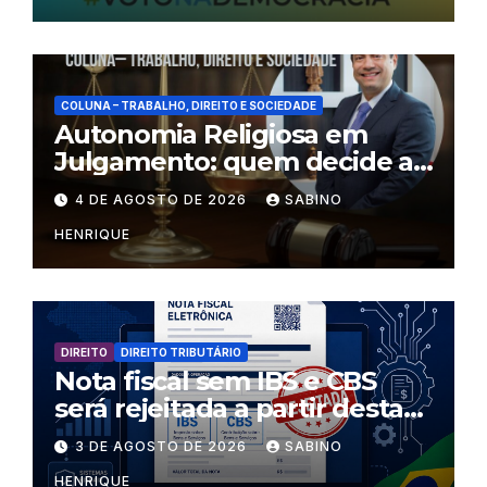
COLUNA – TRABALHO, DIREITO E SOCIEDADE
Autonomia Religiosa em
Julgamento: quem decide as
regras dentro dos templos?
4 DE AGOSTO DE 2026
SABINO
HENRIQUE
DIREITO
DIREITO TRIBUTÁRIO
Nota fiscal sem IBS e CBS
será rejeitada a partir desta
segunda-feira
3 DE AGOSTO DE 2026
SABINO
HENRIQUE