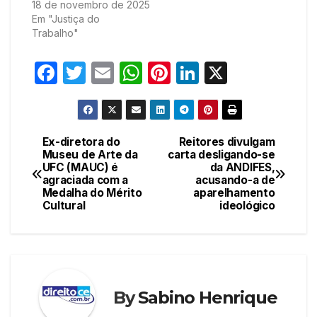
18 de novembro de 2025
Em "Justiça do
Trabalho"
F
T
E
W
Pi
Li
X
a
w
m
h
nt
n
c
itt
ail
at
er
k
e
er
s
e
e
Ex-diretora do
Reitores divulgam
Navegação
Museu de Arte da
carta desligando-se
b
A
st
dI
UFC (MAUC) é
da ANDIFES,
de
o
p
n
agraciada com a
acusando-a de
Medalha do Mérito
aparelhamento
Post
o
p
Cultural
ideológico
k
By
Sabino Henrique