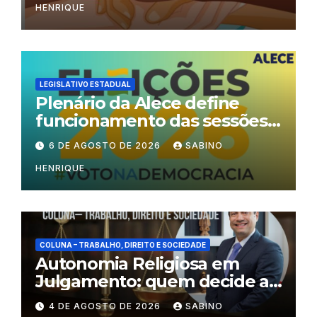
HENRIQUE
LEGISLATIVO ESTADUAL
Plenário da Alece define
funcionamento das sessões
durante o período eleitoral
6 DE AGOSTO DE 2026
SABINO
HENRIQUE
COLUNA – TRABALHO, DIREITO E SOCIEDADE
Autonomia Religiosa em
Julgamento: quem decide as
regras dentro dos templos?
4 DE AGOSTO DE 2026
SABINO