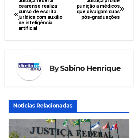
Justiça federal
Justiça proíbe
Navegação
cearense realiza
punição a médicos
curso de escrita
que divulgam suas
de
jurídica com auxílio
pós-graduações
de inteligência
Post
artificial
By
Sabino Henrique
Noticias Relacionadas