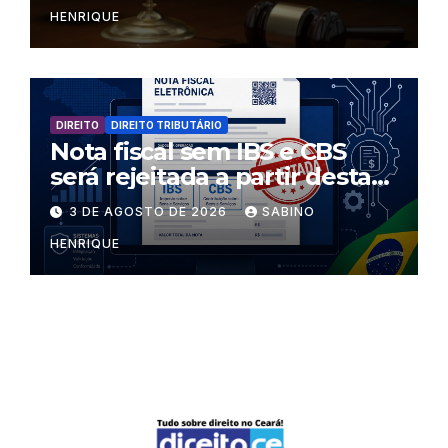
HENRIQUE
DIREITO
DIREITO TRIBUTÁRIO
Nota fiscal sem IBS e CBS
será rejeitada a partir desta
segunda-feira
3 DE AGOSTO DE 2026
SABINO
HENRIQUE