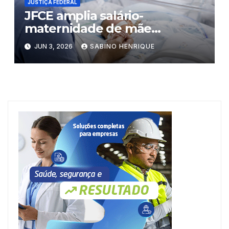
JUSTIÇA FEDERAL
JFCE amplia salário-
maternidade de mãe
cearense
JUN 3, 2026
SABINO HENRIQUE