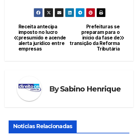
Receita antecipa
Prefeituras se
Navegação
imposto no lucro
preparam para o
presumido e acende
início da fase de
de
alerta jurídico entre
transição da Reforma
empresas
Tributária
Post
By
Sabino Henrique
Noticias Relacionadas