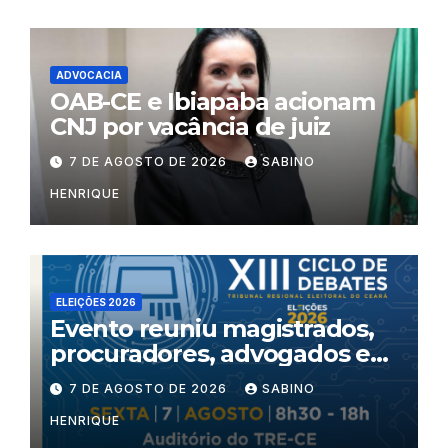
ADVOCACIA
OAB-CE e Ibiapaba acionam
CNJ por vacância de juiz
7 DE AGOSTO DE 2026
SABINO
HENRIQUE
ELEIÇÕES 2026
Evento reuniu magistrados,
procuradores, advogados e
especialistas para debater
7 DE AGOSTO DE 2026
SABINO
inteligência artificial,
HENRIQUE
criminalidade organizada e