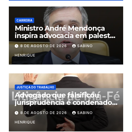
CARREIRA
Ministro André Mendonça
inspira advocacia em palestra
na OAB do Rio
8 DE AGOSTO DE 2026
SABINO
HENRIQUE
JUSTIÇA DO TRABALHO
Advogado que falsificou
jurisprudência é condenado
por litigância de má-fé
8 DE AGOSTO DE 2026
SABINO
HENRIQUE